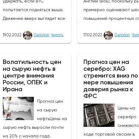
удержать, если BTC
Англии (BoE), поскольку р
попытается подняться выше.
примерно оценивают шес
Движение вверх выглядит все
повышений процентных ст
более маловероятным,
этом году. Вчерашний пр
19.02.2022
Gelaton
Читать
17.02.2022
Gelaton
Чит
поскольку как
заседания FOMC был вос
фундаментальный, так и
рынками в голубином свет
технический фон сейчас
протокол немного устаре
Волатильность цен
Прогноз цен на
выглядят негативными, хотя
пор появились новые дан
на сырую нефть в
серебро: XAG
любое ослабление
высокая инфляция в США)
центре внимания
стремится вниз по
напряженности в Украине
геополитику (Россия /Укр
России, ОПЕК и
мере повышения
помогло бы ослабить
Ирана
благоприятствующую не
доверия рынка к
ФРС
некоторое понижательное
осторожному подходу к р
Прогноз цен
давление. Поддержка на
сегодня утром, стерлинг 
Цены на
на сырую
уровне $39,6 тыс. уже была
момент отказался от неп
серебро
нефтьЦены на
протестирована сегодня и
риска. Были предложены и
снижаютс
сырую нефть выросли почти
удержана, и она должна
безопасные убежища, но 
ходе торговой сессии в
на 20% с начала года.