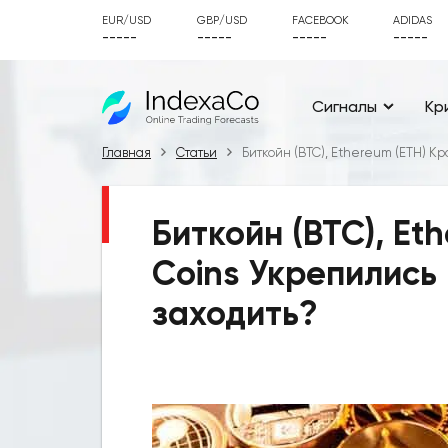
EUR/USD
GBP/USD
FACEBOOK
ADIDAS
-----
-----
-----
-----
Сигналы
Кр
Главная
Статьи
Биткойн (BTC), Ethereum (ETH) K
Биткойн (BTC), Et
Coins Укрепились 
заходить?