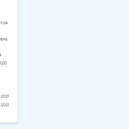
ятся
ура,
й
020
.2021
.2021