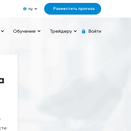
ru
Разместить прогноз
Обучение
Трейдеру
Войти
а
т
сти