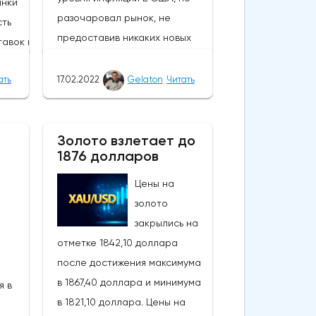
ынки
разочаровал рынок, не
ть
предоставив никаких новых
авок в
подсказок или графика
отокол
относительно пути и темпов
ать
17.02.2022
Gelaton
Читать
принят
повышения процентных ставок
е - хотя
и сокращения баланса. В
л и с тех
протоколе отмечалось, что
Золото взлетает до
ные (более
1876 долларов
"значительное сокращение
.Учитывая
размера баланса, вероятно,
аина),
Цены на
было бы уместным", в то время
много
золото
как пара членов высказалась
ынкам
закрылись на
за прекращение покупок
на данный
отметке 1842,10 доллара
активов скорее раньше, чем
риятия
после достижения максимума
позже, чтобы "послать более
 другие
в 1867,40 доллара и минимума
я в
сильный сигнал о том, что
рынки
в 1821,10 доллара. Цены на
Комитет привержен снижению