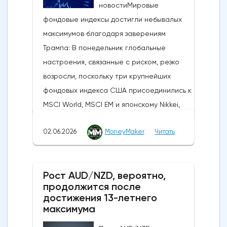
новостиМировые
фондовые индексы достигли небывалых
максимумов благодаря заверениям
Трампа: В понедельник глобальные
настроения, связанные с риском, резко
возросли, поскольку три крупнейших
фондовых индекса США присоединились к
MSCI World, MSCI EM и японскому Nikkei,
установив новые исторические рекорды.
02.06.2026
MoneyMaker
Читать
Широкое продвижение вперед
последовало за заявлениями президента
США Дональда Трампа, указывающими на
Рост AUD/NZD, вероятно,
то, что, несмотря на новые военные
продолжится после
обмены в выходные, Вашингтон и Тегеран
достижения 13-летнего
по-прежнему ведут активные
максимума
дипломатические