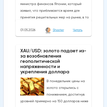
министра финансов Японии, который
заявил, что приближается время для
принятия решительных мер на рынке, в то
время как в некоторых сообщениях со
01.05.2026
Shooter
Читать
ссылкой на правительство и центральный
банк говорилось, что японские власти
сегодня провели интервенцию, чтобы
XAU/USD: золото падает из-
поддержать иену, которая достигла самых
за возобновления
низких уровней с середины 2024 года,
геополитической
когда проводилась последняя
напряженности и
интервенция. произошло.Сегодняшние
укрепления доллара
действия следуют недавнему сообщению
В понедельник цены на
о готовности властей вмешаться, когда
золото открылись с
пара USDJPY преодолеет сопротивление
понижением, достигнув
в зоне 160Новое ускорение достигло
уровней примерно на 150 долларов ниже
уровней, которые в последний раз