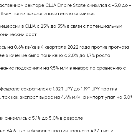
дственном секторе США Empire State снизился с -5,8 до -
 объем новых заказов значительно снизился.
ецессии в США с 25% до 35% в связи с потенциальным
номический рост
ь на 0,6% кв/кв в 4 квартале 2022 года против прогноза
е значение было понижено с 2,0% до 1,7% роста
вание подскочили на 9,5% м/м в январе по сравнению с
еврале сократился с 1.82T JPY до 1.19T JPY против
 так как экспорт вырос на 4.4% м/м, а импорт упал на 3.0
 снизились с 5,1% до 5,0% в феврале
а 64,6 тыс. в феврале против прогноза 49,7 тыс. и