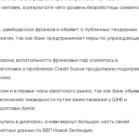
человек, в результате чего уровень безработицы снизилс
д. швейцарских франков и объявит о публичных тендерных
магам, так как банк предпринимает меры по упреждающ
пазоне, волатильность франковых пар усилилась в
аголовки о проблемах Credit Suisse продолжали подогре
рома.
ии и в первые часы азиатского рынка, так как банк объяв
величению ликвидности путем заимствования у ШНБ и
олговых бумаг.
улись в диапазон, а киви вернул большую часть своей
иятных данных по ВВП Новой Зеландии.