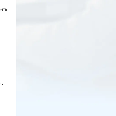
вить
ия