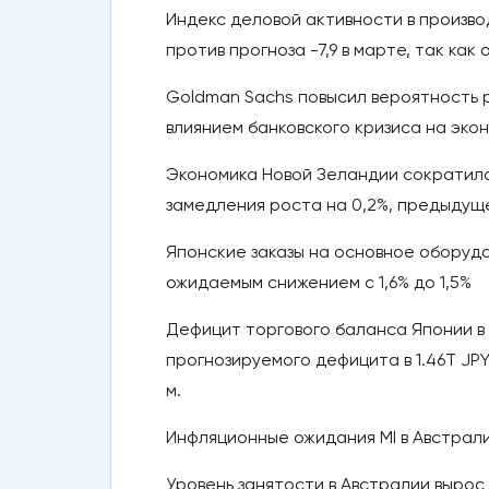
Индекс деловой активности в произво
против прогноза -7,9 в марте, так как
Goldman Sachs повысил вероятность р
влиянием банковского кризиса на эко
Экономика Новой Зеландии сократилас
замедления роста на 0,2%, предыдуще
Японские заказы на основное оборудо
ожидаемым снижением с 1,6% до 1,5%
Дефицит торгового баланса Японии в ф
прогнозируемого дефицита в 1.46T JPY,
м.
Инфляционные ожидания MI в Австралии
Уровень занятости в Австралии вырос н