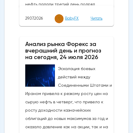
за июль 2026 года: 53,9 (прогноз 53,8;
предыдущий прогноз 53,9)ISM, индекс PMI
29.07.2026
BabyFX
Читать
обрабатывающей промышленности США
за июль 2026: 55,6 (53,7 прогноз; 53,3
предыдущий)Цены в обрабатывающей
Анализ рынка Форекс за
промышленности США по данным ISM за
вчерашний день и прогноз
июль 2026 года: 71,1 (71,0 прогноз; 73,0
на сегодня, 24 июля 2026
предыдущий)Новые заказы в
обрабатывающей промышленности США
Эскалация боевых
по данным ISM за июль 2026 года: 56,7
действий между
(55,4 прогноз; 56,0 предыдущий)Занятость
Соединенными Штатами и
в обрабатывающей промышленности
Ираном привела к резкому росту цен на
США по данным ISM за июль 2026 года:
сырую нефть в четверг, что привело к
52,8 (49,8 прогноз; 49,7
росту доходности казначейских
предыдущий)Строительные расходы в
облигаций до новых максимумов за год и
США за июнь 2026 года: -0,1% м/м (0,3% м/
оказало давление как на акции, так и на