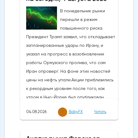
В понедельник рынки
перешли в режим
повышенного риска.
Президент Трамп заявил, что откладывает
запланированные удары по Ирану, и
указал на прогресс в возобновлении
работы Ормузского пролива, что сам
Иран опроверг. На фоне этих новостей
цены на нефть упали.Акции приблизились
к рекордным уровням после того, как
утром в Нью-Йорке был опубликован
впечатляющий отчет ISM по
04.08.2026
BabyFX
Читать
производственному сектору, а
подтверждение скоординированной
интервенции США и Японии в иену в