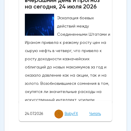
июль 2026 года: 71,1 (71,0 прогноз; 73,0
на сегодня, 24 июля 2026
предыдущий)Новые заказы в
обрабатывающей промышленности США
Эскалация боевых
по данным ISM за июль 2026 года: 56,7
действий между
(55,4 прогноз; 56,0 предыдущий)Занятость
Соединенными Штатами и
в обрабатывающей промышленности
Ираном привела к резкому росту цен на
США по данным ISM за июль 2026 года:
сырую нефть в четверг, что привело к
52,8 (49,8 прогноз; 49,7
росту доходности казначейских
предыдущий)Строительные расходы в
облигаций до новых максимумов за год и
США за июнь 2026 года: -0,1% м/м (0,3% м/
оказало давление как на акции, так и на
м прогноз; 0,1% м/м предыдущий)Динамика
золото. Возобновившиеся сомнения в том,
изменений цен на рынкахВ понедельник
окупятся ли значительные расходы на
тон задавала геополитика. Признаки
искусственный интеллект, усилили
возможной деэскалации между Ираном и
распродажу акций, в то время как доллар
24.07.2026
BabyFX
Читать
США из-за Ормузского пролива привели к
США укрепился, поскольку трейдеры
падению цен на сырую нефть на новой
искали убежища.Анализ экономических