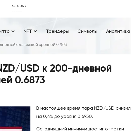
XAU/USD
-----
ипто
NFT
Трейдеры
Символы
Аналитика
-дневной скользящей средней 0.6873
NZD/USD к 200-дневной
ей 0.6873
В настоящее время пара NZD/USD снизил
на 0,4% до уровня 0,6950.
Сегодняшний минимум достиг отметки