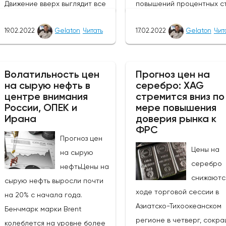
Движение вверх выглядит все
повышений процентных ст
более маловероятным,
этом году. Вчерашний пр
19.02.2022
Gelaton
Читать
17.02.2022
Gelaton
Чит
поскольку как
заседания FOMC был вос
фундаментальный, так и
рынками в голубином свет
технический фон сейчас
протокол немного устаре
Волатильность цен
Прогноз цен на
выглядят негативными, хотя
пор появились новые дан
на сырую нефть в
серебро: XAG
любое ослабление
высокая инфляция в США)
центре внимания
стремится вниз по
напряженности в Украине
геополитику (Россия /Укр
России, ОПЕК и
мере повышения
помогло бы ослабить
Ирана
благоприятствующую не
доверия рынка к
ФРС
некоторое понижательное
осторожному подходу к р
Прогноз цен
давление. Поддержка на
сегодня утром, стерлинг 
Цены на
на сырую
уровне $39,6 тыс. уже была
момент отказался от неп
серебро
нефтьЦены на
протестирована сегодня и
риска. Были предложены и
снижаютс
сырую нефть выросли почти
удержана, и она должна
безопасные убежища, но 
ходе торговой сессии в
на 20% с начала года.
продолжать оставаться
колеблются по мере пос
Азиатско-Тихоокеанском
Бенчмарк марки Brent
твердой, в противном случае
новостей. В случае деэс
регионе в четверг, сокр
колеблется на уровне более