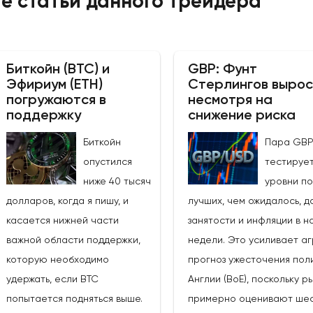
е статьи данного трейдера
Биткойн (BTC) и
GBP: Фунт
Эфириум (ETH)
Стерлингов вырос
погружаются в
несмотря на
поддержку
снижение риска
Биткойн
Пара GB
опустился
тестируе
ниже 40 тысяч
уровни п
долларов, когда я пишу, и
лучших, чем ожидалось, д
касается нижней части
занятости и инфляции в н
важной области поддержки,
недели. Это усиливает а
которую необходимо
прогноз ужесточения пол
удержать, если BTC
Англии (BoE), поскольку р
попытается подняться выше.
примерно оценивают шес