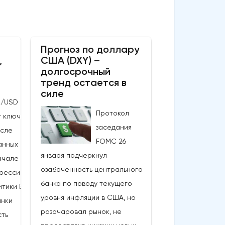
Прогноз по доллару
,
США (DXY) –
долгосрочный
тренд остается в
силе
P/USD
Протокол
т ключевые
заседания
осле
FOMC 26
анных по
января подчеркнул
ачале этой
озабоченность центрального
грессивный
банка по поводу текущего
итики Банка
уровня инфляции в США, но
ынки
разочаровал рынок, не
ть