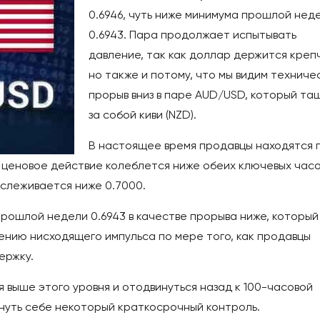
0.6946, чуть ниже минимума прошлой нед
0.6943. Пара продолжает испытывать
давление, так как доллар держится креп
но также и потому, что мы видим техниче
прорыв вниз в паре AUD/USD, который та
за собой киви (NZD).
В настоящее время продавцы находятся 
 ценовое действие колеблется ниже обеих ключевых час
тслеживается ниже 0.7000.
рошлой недели 0.6943 в качестве прорыва ниже, который
ению нисходящего импульса по мере того, как продавцы
ержку.
 выше этого уровня и отодвинуться назад к 100-часовой
рнуть себе некоторый краткосрочный контроль.