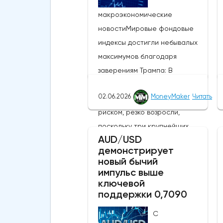
макроэкономические
новостиМировые фондовые
индексы достигли небывалых
максимумов благодаря
заверениям Трампа: В
понедельник глобальные
02.06.2026
MoneyMaker
Читать
настроения, связанные с
риском, резко возросли,
поскольку три крупнейших
AUD/USD
фондовых индекса США
демонстрирует
присоединились к MSCI World,
новый бычий
MSCI EM и японскому Nikkei,
импульс выше
ключевой
установив новые исторические
поддержки 0,7090
рекорды. Широкое
продвижение вперед
С