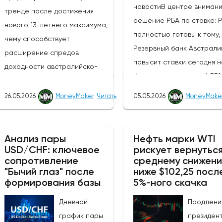
новостиВ центре вниман
тренде после достижения
решение РБА по ставке: 
нового 13-летнего максимума,
полностью готовы к тому,
чему способствует
Резервный банк Австрали
расширение спредов
повысит ставки сегодня н
доходности австралийско-
базисных пунктов до 4,35
новозеландских облигаций и
ставке денежной политик
усиление агрессивного
26.05.2026
MoneyMaker
Читать
05.05.2026
MoneyMake
(третий раз подряд),
настроя РБА по отношению к
сопроводительное заявл
РБНЗ.Центральный банк Новой
и пресс-конференция им
Зеландии, РБНЗ, объявит о
Анализ пары
Нефть марки WTI
решающее значение для
USD/CHF: ключевое
рискует вернуться
своем решении по денежно-
сопротивление
среднему снижен
получения информации о 
кредитной политике завтра, в
"Бычий глаз" после
ниже $102,25 посл
будет ли РБА и дальше
среду, 27 мая 2026 года, в
формирования базы
5%-ного скачка
придерживаться "ястреби
10:00 по восточному времени,
курса.Устойчивость
Дневной
Продлени
после чего час спустя
промышленного производ
график пары
президен
состоится пресс-