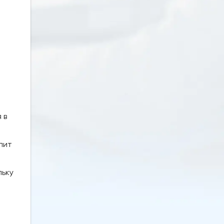
о
 в
лит
льку