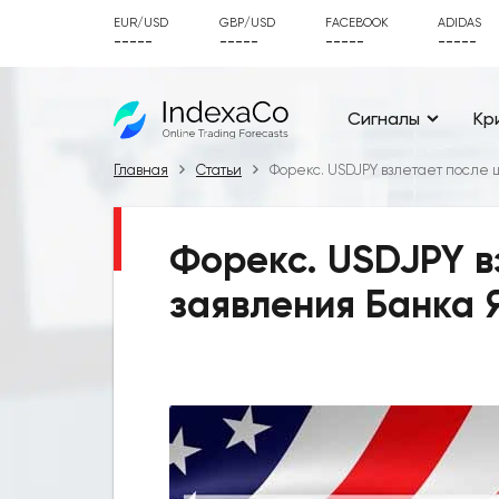
EUR/USD
GBP/USD
FACEBOOK
ADIDAS
-----
-----
-----
-----
Сигналы
Кр
Главная
Статьи
Форекс. USDJPY взлетает после
Форекс. USDJPY 
заявления Банка 