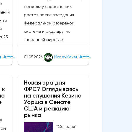
ия
поскольку спрос на них
Рынки
растет после заседания
 что
Федеральной резервной
и
системы и ряда других
а 25
заседаний мировых
% по
центральных банков; в то
и
время как сырая нефть и
r
Читать
01.05.2026
MoneyMaker
Читать
доллар США колеблются в
ение
ходе сегодняшней сессии,
еют
драгоценные металлы и более
Новая эра для
 к
ФРС? Оглядываясь
рискованные активы в целом
ию
на слушания Кевина
том,
снова демонстрируют
е
Уорша в Сенате
высокую стоимость.В течение
США и реакцию
ного"
нескольких недель, если не
рынка
е
месяцев, металлы находились
"Сегодня"
ства
том
в поистине причудливом,