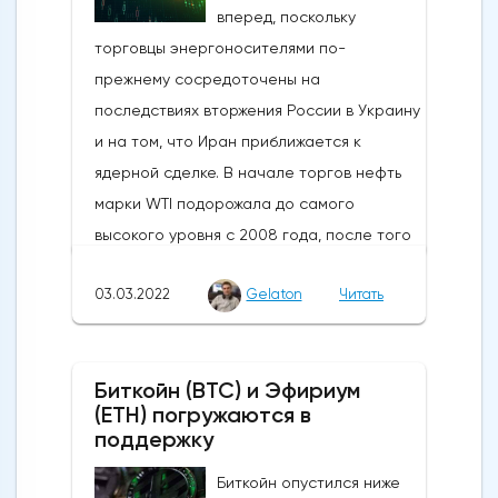
вперед, поскольку
торговцы энергоносителями по-
прежнему сосредоточены на
последствиях вторжения России в Украину
и на том, что Иран приближается к
ядерной сделке. В начале торгов нефть
марки WTI подорожала до самого
высокого уровня с 2008 года, после того
как российские военные захватили
03.03.2022
Gelaton
Читать
украинский город Херсон. Ожидания
очередного раунда российско-
украинских переговоров породили
Биткойн (BTC) и Эфириум
некоторую надежду на то, что возможное
(ETH) погружаются в
прекращение огня может быть
поддержку
согласовано, но переговоры, похоже,
Биткойн опустился ниже
были перенесены на начало следующей