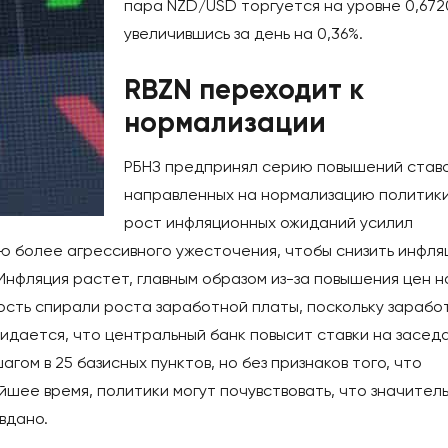
пара NZD/USD торгуется на уровне 0,672
увеличившись за день на 0,36%.
RBZN переходит к
нормализации
РБНЗ предпринял серию повышений ставо
направленных на нормализацию политики
рост инфляционных ожиданий усилил
ью более агрессивного ужесточения, чтобы снизить инфл
 Инфляция растет, главным образом из-за повышения цен н
ость спирали роста заработной платы, поскольку зарабо
идается, что центральный банк повысит ставки на засед
гом в 25 базисных пунктов, но без признаков того, что
шее время, политики могут почувствовать, что значител
вдано.