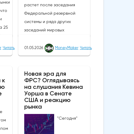
Рынки
растет после заседания
 что
Федеральной резервной
и
системы и ряда других
а 25
заседаний мировых
% по
центральных банков; в то
и
время как сырая нефть и
r
Читать
01.05.2026
MoneyMaker
Читать
доллар США колеблются в
ение
ходе сегодняшней сессии,
еют
драгоценные металлы и более
Новая эра для
 к
ФРС? Оглядываясь
рискованные активы в целом
ию
на слушания Кевина
том,
снова демонстрируют
е
Уорша в Сенате
высокую стоимость.В течение
США и реакцию
ного"
нескольких недель, если не
рынка
е
месяцев, металлы находились
"Сегодня"
ства
том
в поистине причудливом,
е по
мпом
изменчивом