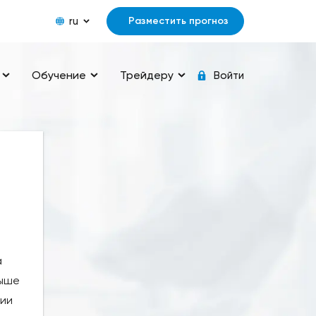
ru
Разместить прогноз
Обучение
Трейдеру
Войти
а
выше
сии