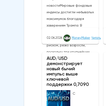
новостиМировые фондовые
индексы достигли небывалых
максимумов благодаря
заверениям Трампа: В
понедельник глобальные
02.06.2026
MoneyMaker
Читать
настроения, связанные с
риском, резко возросли,
поскольку три крупнейших
AUD/USD
фондовых индекса США
демонстрирует
присоединились к MSCI World,
новый бычий
MSCI EM и японскому Nikkei,
импульс выше
ключевой
установив новые исторические
поддержки 0,7090
рекорды. Широкое
продвижение вперед
С
последовало за заявлениями
президента США Дональда