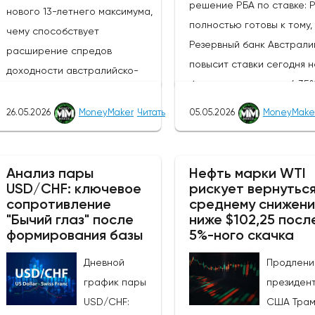
решение РБА по ставке: 
нового 13-летнего максимума,
полностью готовы к тому,
чему способствует
Резервный банк Австрали
расширение спредов
повысит ставки сегодня н
доходности австралийско-
базисных пунктов до 4,35
новозеландских облигаций и
ставке денежной политик
усиление агрессивного
26.05.2026
MoneyMaker
Читать
05.05.2026
MoneyMake
(третий раз подряд),
настроя РБА по отношению к
сопроводительное заявл
РБНЗ.Центральный банк Новой
и пресс-конференция им
Зеландии, РБНЗ, объявит о
Анализ пары
Нефть марки WTI
решающее значение для
USD/CHF: ключевое
рискует вернуться
своем решении по денежно-
сопротивление
среднему снижен
получения информации о 
кредитной политике завтра, в
"Бычий глаз" после
ниже $102,25 посл
будет ли РБА и дальше
среду, 27 мая 2026 года, в
формирования базы
5%-ного скачка
придерживаться "ястреби
10:00 по восточному времени,
курса.Устойчивость
Дневной
Продлени
после чего час спустя
промышленного производ
график пары
президен
состоится пресс-
в США: Последние данны
USD/CHF:
США Тра
конференция главы банка