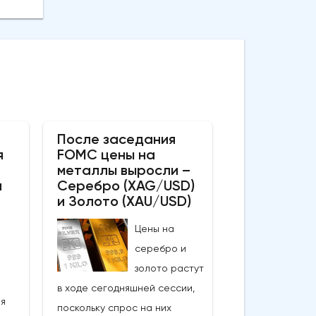
После заседания
я
FOMC цены на
металлы выросли –
а
Серебро (XAG/USD)
и Золото (XAU/USD)
Цены на
серебро и
золото растут
в ходе сегодняшней сессии,
ия
поскольку спрос на них