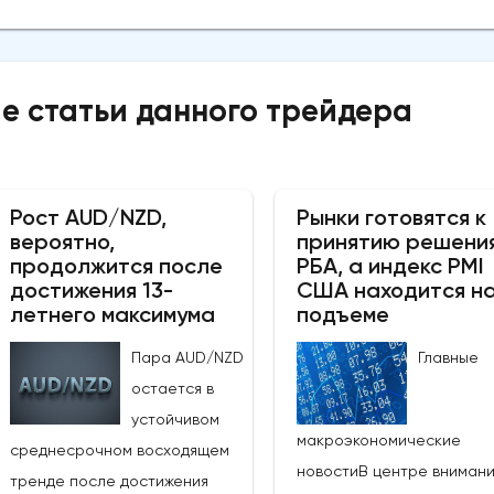
е статьи данного трейдера
Рост AUD/NZD,
Рынки готовятся к
вероятно,
принятию решени
продолжится после
РБА, а индекс PMI
достижения 13-
США находится н
летнего максимума
подъеме
Пара AUD/NZD
Главные
остается в
устойчивом
макроэкономические
среднесрочном восходящем
новостиВ центре вниман
тренде после достижения