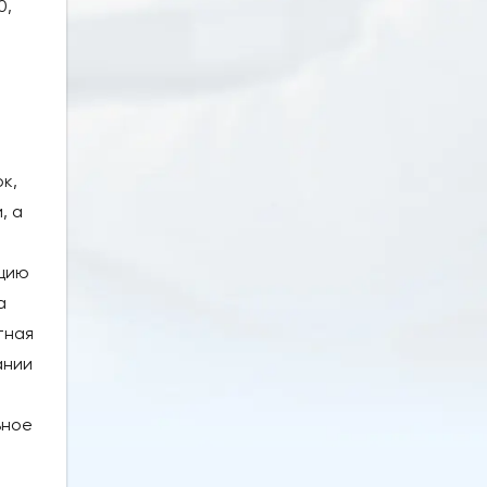
0,
к,
, а
яцию
а
тная
ании
ьное