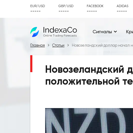
EUR/USD
GBP/USD
FACEBOOK
ADIDAS
-----
-----
-----
-----
Сигналы
Кр
Главная
Статьи
Новозеландский доллар начал 
Новозеландский д
положительной т