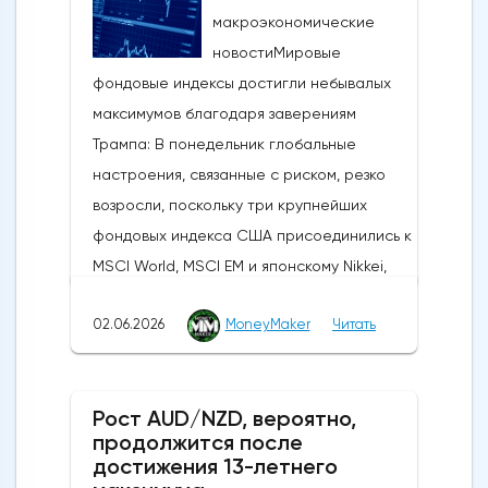
макроэкономические
новостиМировые
фондовые индексы достигли небывалых
максимумов благодаря заверениям
Трампа: В понедельник глобальные
настроения, связанные с риском, резко
возросли, поскольку три крупнейших
фондовых индекса США присоединились к
MSCI World, MSCI EM и японскому Nikkei,
установив новые исторические рекорды.
02.06.2026
MoneyMaker
Читать
Широкое продвижение вперед
последовало за заявлениями президента
США Дональда Трампа, указывающими на
Рост AUD/NZD, вероятно,
то, что, несмотря на новые военные
продолжится после
обмены в выходные, Вашингтон и Тегеран
достижения 13-летнего
по-прежнему ведут активные