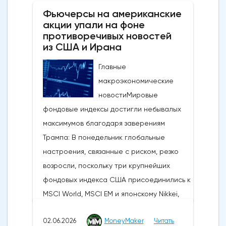
Фьючерсы на американские
акции упали на фоне
противоречивых новостей
из США и Ирана
Главные
макроэкономические
новостиМировые
фондовые индексы достигли небывалых
максимумов благодаря заверениям
Трампа: В понедельник глобальные
настроения, связанные с риском, резко
возросли, поскольку три крупнейших
фондовых индекса США присоединились к
MSCI World, MSCI EM и японскому Nikkei,
установив новые исторические рекорды.
02.06.2026
MoneyMaker
Читать
Широкое продвижение вперед