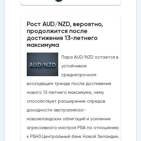
последовало за заявлениями президента
США Дональда Трампа, указывающими на
Рост AUD/NZD, вероятно,
то, что, несмотря на новые военные
продолжится после
обмены в выходные, Вашингтон и Тегеран
достижения 13-летнего
по-прежнему ведут активные
максимума
дипломатические
Пара AUD/NZD остается в
дискуссии.Производственная активность в
устойчивом
США достигла 4-летнего максимума:
среднесрочном
Несмотря на структурные проблемы,
восходящем тренде после достижения
связанные с нефтяным кризисом в
нового 13-летнего максимума, чему
регионе и рекордно низким уровнем
способствует расширение спредов
потребительского доверия,
доходности австралийско-
опубликованные в понедельник данные
новозеландских облигаций и усиление
показали, что производственная
агрессивного настроя РБА по отношению
активность в США растет самыми
к РБНЗ.Центральный банк Новой Зеландии,
быстрыми темпами за последние четыре