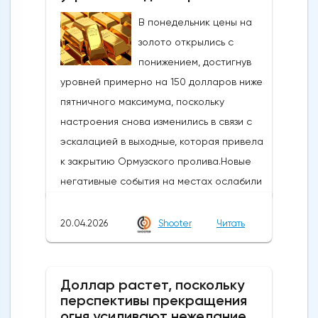
действия следуют недавнему сообщению
В понедельник цены на
о готовности властей вмешаться, когда
золото открылись с
пара USDJPY преодолеет сопротивление
понижением, достигнув
в зоне 160Новое ускорение достигло
уровней примерно на 150 долларов ниже
уровней, которые в последний раз
пятничного максимума, поскольку
торговались в конце февраля, и
настроения снова изменились в связи с
ознаменовало коррекцию почти на 61,8%
эскалацией в выходные, которая привела
от ралли 152,39/160,72, при этом
к закрытию Ормузского пролива.Новые
значительный медвежий сигнал был
негативные события на местах ослабили
замечен в виде всплеска через
оптимизм и возродили опасения по поводу
восходящее и сгущающееся дневное
инфляции и других факторов, связанных с
20.04.2026
Shooter
Читать
облако Ишимоку (расположенное между
военной обстановкой, а также
157,59 и 155,99).Дневные технические
повышением цен на доллар и
индикаторы ослабли после сегодняшних
нефть.Техническая картина, однако,
Доллар растет, поскольку
действий (резкий нисходящий импульс
перспективы прекращения
существенно не изменилась после
вырвался на отрицательную территорию
огня усиливают нежелание