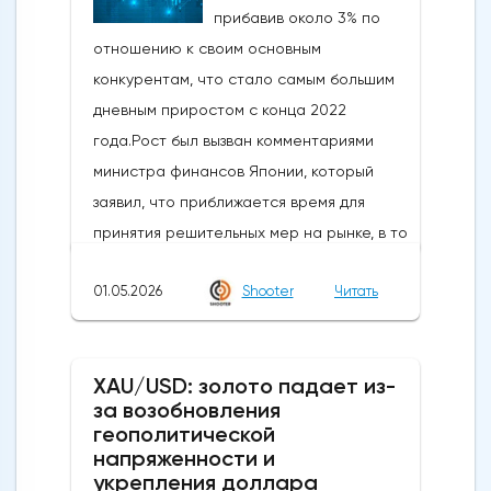
прибавив около 3% по
отношению к своим основным
конкурентам, что стало самым большим
дневным приростом с конца 2022
года.Рост был вызван комментариями
министра финансов Японии, который
заявил, что приближается время для
принятия решительных мер на рынке, в то
время как в некоторых сообщениях со
01.05.2026
Shooter
Читать
ссылкой на правительство и центральный
банк говорилось, что японские власти
сегодня провели интервенцию, чтобы
XAU/USD: золото падает из-
поддержать иену, которая достигла самых
за возобновления
низких уровней с середины 2024 года,
геополитической
когда проводилась последняя
напряженности и
интервенция. произошло.Сегодняшние
укрепления доллара