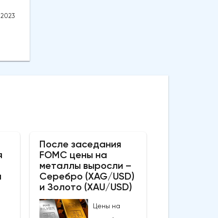
.2023
После заседания
я
FOMC цены на
металлы выросли –
а
Серебро (XAG/USD)
и Золото (XAU/USD)
Цены на