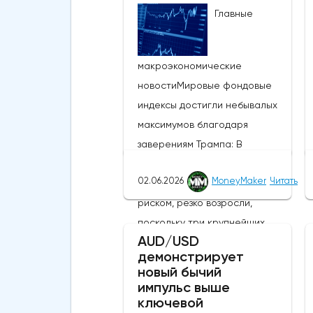
Главные
макроэкономические
новостиМировые фондовые
индексы достигли небывалых
максимумов благодаря
заверениям Трампа: В
понедельник глобальные
02.06.2026
MoneyMaker
Читать
настроения, связанные с
риском, резко возросли,
поскольку три крупнейших
AUD/USD
фондовых индекса США
демонстрирует
присоединились к MSCI World,
новый бычий
MSCI EM и японскому Nikkei,
импульс выше
ключевой
установив новые исторические