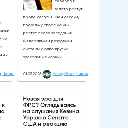
серебро и
золото растут
в ходе сегодняшней сессии,
ия
поскольку спрос на них
Рынки
растет после заседания
 что
Федеральной резервной
и
системы и ряда других
а 25
заседаний мировых
% по
центральных банков; в то
и
время как сырая нефть и
r
Читать
01.05.2026
MoneyMaker
Читать
доллар США колеблются в
ение
ходе сегодняшней сессии,
еют
драгоценные металлы и более
Новая эра для
 к
ФРС? Оглядываясь
рискованные активы в целом
ию
на слушания Кевина
том,
снова демонстрируют
е
Уорша в Сенате
высокую стоимость.В течение
США и реакцию
ного"