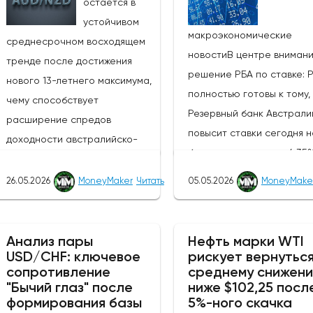
остается в
устойчивом
макроэкономические
среднесрочном восходящем
новостиВ центре вниман
тренде после достижения
решение РБА по ставке: 
нового 13-летнего максимума,
полностью готовы к тому,
чему способствует
Резервный банк Австрали
расширение спредов
повысит ставки сегодня н
доходности австралийско-
базисных пунктов до 4,35
новозеландских облигаций и
ставке денежной политик
усиление агрессивного
26.05.2026
MoneyMaker
Читать
05.05.2026
MoneyMake
(третий раз подряд),
настроя РБА по отношению к
сопроводительное заявл
РБНЗ.Центральный банк Новой
и пресс-конференция им
Зеландии, РБНЗ, объявит о
Анализ пары
Нефть марки WTI
решающее значение для
USD/CHF: ключевое
рискует вернуться
своем решении по денежно-
сопротивление
среднему снижен
получения информации о 
кредитной политике завтра, в
"Бычий глаз" после
ниже $102,25 посл
будет ли РБА и дальше
среду, 27 мая 2026 года, в
формирования базы
5%-ного скачка
придерживаться "ястреби