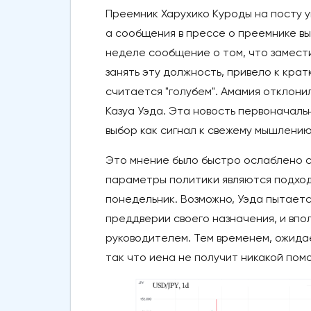
Преемник Харухико Куроды на посту 
а сообщения в прессе о преемнике вы
неделе сообщение о том, что замес
занять эту должность, привело к кра
считается "голубем". Амамия отклон
Казуа Уэда. Эта новость первоначальн
выбор как сигнал к свежему мышлению
Это мнение было быстро ослаблено са
параметры политики являются подход
понедельник. Возможно, Уэда пытаетс
преддверии своего назначения, и впол
руководителем. Тем временем, ожидае
так что иена не получит никакой пом