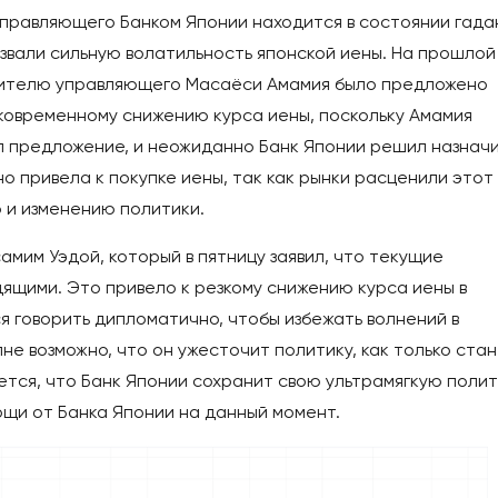
управляющего Банком Японии находится в состоянии гада
звали сильную волатильность японской иены. На прошлой
тителю управляющего Масаёси Амамия было предложено
тковременному снижению курса иены, поскольку Амамия
ил предложение, и неожиданно Банк Японии решил назнач
о привела к покупке иены, так как рынки расценили этот
 и изменению политики.
мим Уэдой, который в пятницу заявил, что текущие
ящими. Это привело к резкому снижению курса иены в
я говорить дипломатично, чтобы избежать волнений в
не возможно, что он ужесточит политику, как только ста
тся, что Банк Японии сохранит свою ультрамягкую полит
ощи от Банка Японии на данный момент.