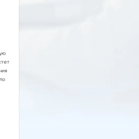
кую
стет
ния
ало