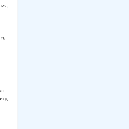
ния,
ить
нет
ику,