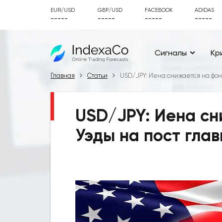
EUR/USD
GBP/USD
FACEBOOK
ADIDAS
-----
-----
-----
-----
Сигналы
Кр
Главная
Статьи
USD/JPY: Иена снижается на фон
USD/JPY: Иена сн
Уэды на пост гла