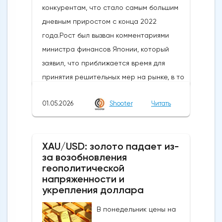
конкурентам, что стало самым большим
дневным приростом с конца 2022
года.Рост был вызван комментариями
министра финансов Японии, который
заявил, что приближается время для
принятия решительных мер на рынке, в то
время как в некоторых сообщениях со
01.05.2026
Shooter
Читать
ссылкой на правительство и центральный
банк говорилось, что японские власти
сегодня провели интервенцию, чтобы
XAU/USD: золото падает из-
поддержать иену, которая достигла самых
за возобновления
низких уровней с середины 2024 года,
геополитической
когда проводилась последняя
напряженности и
интервенция. произошло.Сегодняшние
укрепления доллара
действия следуют недавнему сообщению
В понедельник цены на
о готовности властей вмешаться, когда