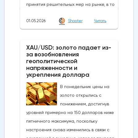
принятия решительных мер на рынке, в то
время как в некоторых сообщениях со
01.05.2026
Shooter
Читать
ссылкой на правительство и центральный
банк говорилось, что японские власти
сегодня провели интервенцию, чтобы
XAU/USD: золото падает из-
поддержать иену, которая достигла самых
за возобновления
низких уровней с середины 2024 года,
геополитической
когда проводилась последняя
напряженности и
интервенция. произошло.Сегодняшние
укрепления доллара
действия следуют недавнему сообщению
В понедельник цены на
о готовности властей вмешаться, когда
золото открылись с
пара USDJPY преодолеет сопротивление
понижением, достигнув
в зоне 160Новое ускорение достигло
уровней примерно на 150 долларов ниже
уровней, которые в последний раз
пятничного максимума, поскольку
торговались в конце февраля, и
настроения снова изменились в связи с
ознаменовало коррекцию почти на 61,8%