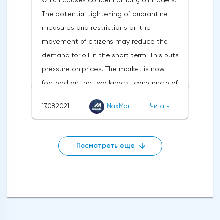
which causes concern among oil traders.
course of digital currency trading. The
The potential tightening of quarantine
publication of basic orders for durable
measures and restrictions on the
goods will take place at the American
movement of citizens may reduce the
session. The US dollar will also react to the
demand for oil in the short term. This puts
publication of the consumer sentiment
pressure on prices. The market is now
index from the University of Michigan for
focused on the two largest consumers of
October. The growth of indicators will only
raw materials – the United States and
strengthen the US currency and possibly
17.08.2021
MaxMar
Читать
China, and the demand situation in both
weaken liquid tokens.On Friday, the markets
countries remains uncertain due to the
will close early due to the celebration of
coronavirus.Against the background of
Catholic Christmas. Therefore, an increase
Посмотреть еще
China's statistics, which showed a
in trading activity on Thursday and next
slowdown in the world's second economy,
week on the eve of the New Year holidays
and reports that the US Federal Reserve
is not excluded.
plans to completely curtail asset
purchases by mid-2022, oil quotes lost