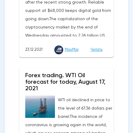
after the recent strong growth. Reliable
support at $48,000 keeps digital gold from
going down.The capitalization of the
cryptocurrency market by the end of
Wednesday amounted to 2.26 trillion US
dollars against 2.259 on Tuesday.The news
23.12.2021
MaxMar
Читать
background supports the growth of digital
gold. According to the media, the Kraken
cryptocurrency exchange has acquired the
Forex trading. WTI Oil
Staked betting platform. The company
forecast for today, August 17,
called the deal "one of the largest
2021
acquisitions in the industry." And the
WTI oil declined in price to
authorities of El Salvador bought 21 BTC in
the level of 67.36 dollars per
honor of the significant date - December
barrel.The incidence of
21, 2021. This was stated by President Nayib
coronavirus is growing again in the world,
Bukele.Today, US news may affect the