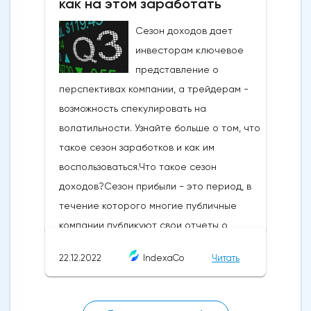
как на этом заработать
незначительны, со временем они могут
накапливаться. Проскальзывание может
Сезон доходов дает
как положительно, так и отрицательно
инвесторам ключевое
повлиять на вашу позицию, но в этом
представление о
уроке мы сосредоточимся на последнем
перспективах компании, а трейдерам -
варианте.Кредитное плечоТорговля с
возможность спекулировать на
кредитным плечом означает, что при
волатильности. Узнайте больше о том, что
небольшом первоначальном вложении
такое сезон заработков и как им
капитала вы получаете полную рыночную
воспользоваться.Что такое сезон
экспозицию. В результате прибыль
доходов?Сезон прибыли - это период, в
увеличивается. Однако увеличиваются и
течение которого многие публичные
потери - в том числе вероятность того,
компании публикуют свои отчеты о
что вы потеряете больше, чем
прибыли, содержащие информацию о
первоначальный депозит. Это делает
22.12.2022
IndexaCo
Читать
компании и ее финансах, а также о
изучение кредитного плеча жизненно
тенденциях в отрасли и экономическом
важным, что вы можете сделать в нашем
росте в целом.Эта информация дает