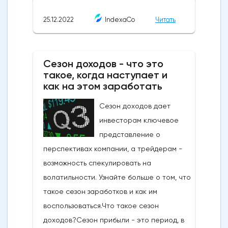
запросили, не совпадет с той, которую вы
получили. Поскольку рынки движутся
25.12.2022
IndexaCo
Читать
быстро, цены могут измениться в течение
нескольких секунд между моментом
размещения заказа и моментом его
Сезон доходов - что это
такое, когда наступает и
исполнения. Хотя эти различия
как на этом заработать
незначительны, со временем они могут
накапливаться. Проскальзывание может
Сезон доходов дает
как положительно, так и отрицательно
инвесторам ключевое
повлиять на вашу позицию, но в этом
представление о
уроке мы сосредоточимся на последнем
перспективах компании, а трейдерам -
варианте.Кредитное плечоТорговля с
возможность спекулировать на
кредитным плечом означает, что при
волатильности. Узнайте больше о том, что
небольшом первоначальном вложении
такое сезон заработков и как им
капитала вы получаете полную рыночную
воспользоваться.Что такое сезон
экспозицию. В результате прибыль
доходов?Сезон прибыли - это период, в