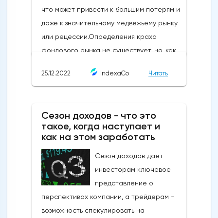
потери могут быстро
увеличиваться.ПроскальзываниеКаждый
раз, когда вы совершаете сделку,
существует риск, что цена, которую вы
запросили, не совпадет с той, которую вы
получили. Поскольку рынки движутся
25.12.2022
IndexaCo
Читать
быстро, цены могут измениться в течение
нескольких секунд между моментом
размещения заказа и моментом его
Сезон доходов - что это
такое, когда наступает и
исполнения. Хотя эти различия
как на этом заработать
незначительны, со временем они могут
накапливаться. Проскальзывание может
Сезон доходов дает
как положительно, так и отрицательно
инвесторам ключевое
повлиять на вашу позицию, но в этом
представление о
уроке мы сосредоточимся на последнем
перспективах компании, а трейдерам -
варианте.Кредитное плечоТорговля с
возможность спекулировать на