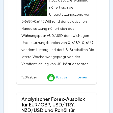
AUD/USD: Die Währung
nähert sich der
Unterstützungszone von
0.6489-0.6447Während der asiatischen
Handelssitzung nähert sich das
Währungspaar AUD/USD dem wichtigen
Unterstützungsbereich von 0, 6489–0, 6447
vor dem Hintergrund der US-Statistiken.Die
letzte Woche war geprägt von der
Veröffentlichung von US-Inflationsdaten,
die zu einer Stärkung des US-Dollars auf
15.04.2024
Positive
Lesen
dem Markt beitrugen. Der US-
Verbraucherpreisindex stieg im März
monatlich um 0,4% und übertraf damit die
Analytischer Forex-Ausblick
Erwartungen der Analysten von 0,3% und
für EUR/GBP, USD/TRY,
der jährliche Index lag bei 3,5%, ebenfalls
NZD/USD und Rohöl für