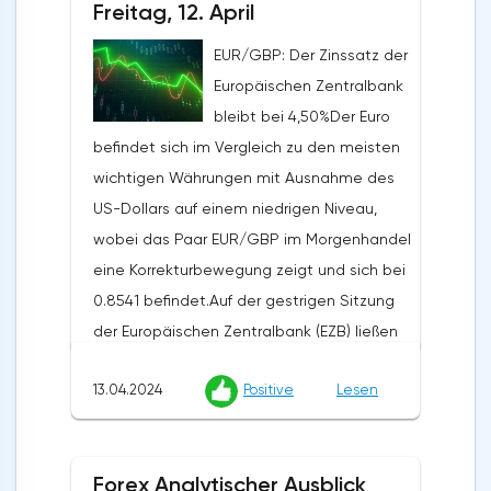
über den prognostizierten 3,4%. Der
Freitag, 12. April
Erzeugerpreisindex stieg gegenüber dem
EUR/GBP: Der Zinssatz der
Vorjahr um 2,1% von den vorherigen 1,6%,
Europäischen Zentralbank
obwohl Analysten einen Anstieg auf 2,2%
bleibt bei 4,50%Der Euro
erwartet hatten, während der monatliche
befindet sich im Vergleich zu den meisten
Index von 0,6% auf 0,2% zurückging und die
wichtigen Währungen mit Ausnahme des
Prognosen von 0,3% übertraf. Die zugrunde
US-Dollars auf einem niedrigen Niveau,
liegende Inflationsrate stieg von 2,1% auf
wobei das Paar EUR/GBP im Morgenhandel
2,4%, während die Prognose bei 2,3% lag.
eine Korrekturbewegung zeigt und sich bei
Diese Daten verstärkten die Zweifel an der
0.8541 befindet.Auf der gestrigen Sitzung
Bereitschaft der Federal Reserve, den
der Europäischen Zentralbank (EZB) ließen
Zinssatz bereits im Juni um 25 Basispunkte
die Beamten die Leitzinsen wie erwartet
zu senken.Die australische Wirtschaft
13.04.2024
Positive
Lesen
unverändert (Leitzins 4,50%, Marginsatz
zeigte ebenfalls schwache Ergebnisse: Die
4,75%, Einlagensatz 4,00%) und äußerten
Anzahl der erteilten Baugenehmigungen
sich bereit, sie zu senken, wenn der
fiel monatlich um 1,9%, was den Prognosen
Forex Analytischer Ausblick
Inflationsdruck nachlässt. Die