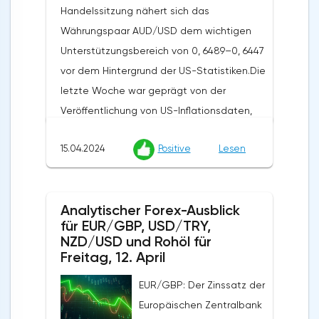
Handelssitzung nähert sich das
Währungspaar AUD/USD dem wichtigen
Unterstützungsbereich von 0, 6489–0, 6447
vor dem Hintergrund der US-Statistiken.Die
letzte Woche war geprägt von der
Veröffentlichung von US-Inflationsdaten,
die zu einer Stärkung des US-Dollars auf
15.04.2024
Positive
Lesen
dem Markt beitrugen. Der US-
Verbraucherpreisindex stieg im März
monatlich um 0,4% und übertraf damit die
Analytischer Forex-Ausblick
Erwartungen der Analysten von 0,3% und
für EUR/GBP, USD/TRY,
der jährliche Index lag bei 3,5%, ebenfalls
NZD/USD und Rohöl für
über den prognostizierten 3,4%. Der
Freitag, 12. April
Erzeugerpreisindex stieg gegenüber dem
EUR/GBP: Der Zinssatz der
Vorjahr um 2,1% von den vorherigen 1,6%,
Europäischen Zentralbank
obwohl Analysten einen Anstieg auf 2,2%