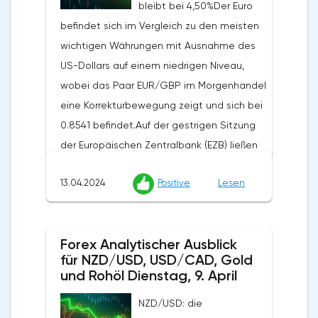
bleibt bei 4,50%Der Euro
erwartet hatten, während der monatliche
befindet sich im Vergleich zu den meisten
Index von 0,6% auf 0,2% zurückging und die
wichtigen Währungen mit Ausnahme des
Prognosen von 0,3% übertraf. Die zugrunde
US-Dollars auf einem niedrigen Niveau,
liegende Inflationsrate stieg von 2,1% auf
wobei das Paar EUR/GBP im Morgenhandel
2,4%, während die Prognose bei 2,3% lag.
eine Korrekturbewegung zeigt und sich bei
Diese Daten verstärkten die Zweifel an der
0.8541 befindet.Auf der gestrigen Sitzung
Bereitschaft der Federal Reserve, den
der Europäischen Zentralbank (EZB) ließen
Zinssatz bereits im Juni um 25 Basispunkte
die Beamten die Leitzinsen wie erwartet
zu senken.Die australische Wirtschaft
13.04.2024
Positive
Lesen
unverändert (Leitzins 4,50%, Marginsatz
zeigte ebenfalls schwache Ergebnisse: Die
4,75%, Einlagensatz 4,00%) und äußerten
Anzahl der erteilten Baugenehmigungen
sich bereit, sie zu senken, wenn der
fiel monatlich um 1,9%, was den Prognosen
Forex Analytischer Ausblick
Inflationsdruck nachlässt. Die
entspricht, wobei der vorherige Wert von
für NZD/USD, USD/CAD, Gold
Regulierungsbehörden haben bestätigt,
-1,0% auf -2,5% revidiert
und Rohöl Dienstag, 9. April
dass die aktuelle Verlangsamung des
wurde.Widerstandsniveaus: 0.6629, 0.6657,
NZD/USD: die
Preisanstiegs für Konsumgüter aufgrund
0.6859.Unterstützungsniveaus: 0.6489,