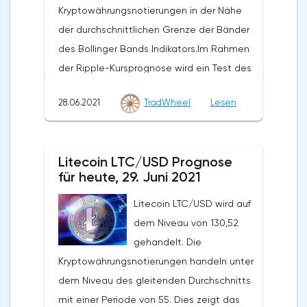
Kryptowährungsnotierungen in der Nähe
der durchschnittlichen Grenze der Bänder
des Bollinger Bands Indikators.Im Rahmen
der Ripple-Kursprognose wird ein Test des
Niveaus von 0,6780 erwartet. Von dort aus
28.06.2021
TradWheel
Lesen
sollten wir einen Versuch erwarten, den
Rückgang von XRP/USD fortzusetzen und
die weitere Entwicklung des Abwärtstrends.
Litecoin LTC/USD Prognose
Das Ziel einer solchen Bewegung ist der
für heute, 29. Juni 2021
Bereich in der Nähe des Niveaus von
0,4890. Der konservative Bereich für Ripple-
Litecoin LTC/USD wird auf
Verkäufe befindet sich in der Nähe der
dem Niveau von 130,52
oberen Grenze der Bänder des Bollinger
gehandelt. Die
Bands Indikators auf dem Niveau von
Kryptowährungsnotierungen handeln unter
0,6790. Ripple XRP/USD Prognose für den
dem Niveau des gleitenden Durchschnitts
29. Juni 2021 Die Annullierung der Option,
mit einer Periode von 55. Dies zeigt das