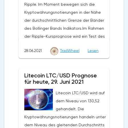
Ripple. Im Moment bewegen sich die
Kryptowährungsnotierungen in der Nähe
der durchschnittlichen Grenze der Bänder
des Bollinger Bands Indikators.Im Rahmen
der Ripple-Kursprognose wird ein Test des
Niveaus von 0,6780 erwartet. Von dort aus
28.06.2021
TradWheel
Lesen
sollten wir einen Versuch erwarten, den
Rückgang von XRP/USD fortzusetzen und
die weitere Entwicklung des Abwärtstrends.
Litecoin LTC/USD Prognose
Das Ziel einer solchen Bewegung ist der
für heute, 29. Juni 2021
Bereich in der Nähe des Niveaus von
0,4890. Der konservative Bereich für Ripple-
Litecoin LTC/USD wird auf
Verkäufe befindet sich in der Nähe der
dem Niveau von 130,52
oberen Grenze der Bänder des Bollinger
gehandelt. Die
Bands Indikators auf dem Niveau von
Kryptowährungsnotierungen handeln unter
0,6790. Ripple XRP/USD Prognose für den
dem Niveau des gleitenden Durchschnitts