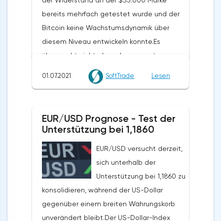
der Widerstand an der $35.000 Marke
bereits mehrfach getestet wurde und der
Bitcoin keine Wachstumsdynamik über
diesem Niveau entwickeln konnte.Es
überrascht nicht, dass der gesamte
Kryptomarkt unter Druck geriet, nachdem
01.07.2021
SoftTrade
Lesen
Bitcoin unter $35.000 gefallen war.
Ethereum stieß auf Widerstand bei den 20
EMAs bei $2.270 und rollte zurück auf
EUR/USD Prognose - Test der
$2.150. Dogecoin ist unter ein wichtiges
Unterstützung bei 1,1860
Unterstützungsniveau bei $0,25 gefallen
EUR/USD versucht derzeit,
und versucht, sich unter $0,24 zu
sich unterhalb der
konsolidieren. XRP hat ebenfalls an
Unterstützung bei 1,1860 zu
Schwung nach unten gewonnen und testet
konsolidieren, während der US-Dollar
die $0,66 Marke.Gestern schrieb ich, dass
gegenüber einem breiten Währungskorb
Bitcoin zusätzliche
unverändert bleibt.Der US-Dollar-Index