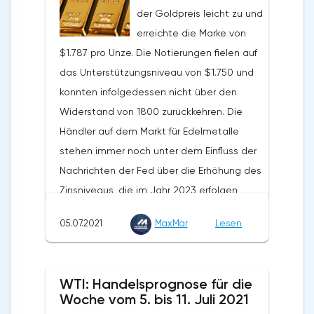
der Goldpreis leicht zu und
Euro ab, was 21% über dem positiven Saldo
erreichte die Marke von
des Vorjahreszeitraums liegt. Die Exporte
$1.787 pro Unze. Die Notierungen fielen auf
beliefen sich im genannten Zeitraum auf
das Unterstützungsniveau von $1.750 und
957,9 Milliarden Euro, ein Plus von 13,3 % im
konnten infolgedessen nicht über den
Jahresvergleich. Das Volumen der Importe
Widerstand von 1800 zurückkehren. Die
stieg um 12,7% und betrug 878,2 Milliarden
Händler auf dem Markt für Edelmetalle
Euro. Der Außenhandelsüberschuss der EU
stehen immer noch unter dem Einfluss der
wurde im Mai dieses Jahres mit 7,9
Nachrichten der Fed über die Erhöhung des
Milliarden Dollar verzeichnet. Im Mai letzten
Zinsniveaus, die im Jahr 2023 erfolgen
Jahres lag dieser Wert bei 6,6 Milliarden
soll.Die Notierungen erholten sich aufgrund
Euro.
05.07.2021
MaxMar
Lesen
einer gewissen Anfälligkeit des Dollars in
der zweiten Wochenhälfte, sogar trotz der
starken Veröffentlichung des NFP. Das
WTI: Handelsprognose für die
langfristige Potenzial von Gold bleibt
Woche vom 5. bis 11. Juli 2021
bestehen, auch trotz des aktuell niedrigen