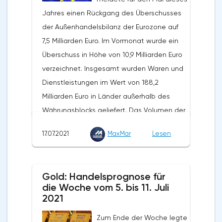
Jahres einen Rückgang des Überschusses
der Außenhandelsbilanz der Eurozone auf
7,5 Milliarden Euro. Im Vormonat wurde ein
Überschuss in Höhe von 10,9 Milliarden Euro
verzeichnet. Insgesamt wurden Waren und
Dienstleistungen im Wert von 188,2
Milliarden Euro in Länder außerhalb des
Währungsblocks geliefert. Das Volumen der
Exporte stieg in den vergangenen zwölf
17.07.2021
MaxMar
Lesen
Monaten um 31,9 %. Die Importe wurden in
Höhe von 189,7 Milliarden Euro verzeichnet.
Auf Jahressicht stieg ihr Volumen um 35,2%.
Gold: Handelsprognose für
Nach Angaben von Eurostat schlossen die
die Woche vom 5. bis 11. Juli
Länder der Eurozone die fünf Monate des
2021
Jahres 2021 mit einem
Zum Ende der Woche legte
Außenhandelsüberschuss von 79,7 Milliarden