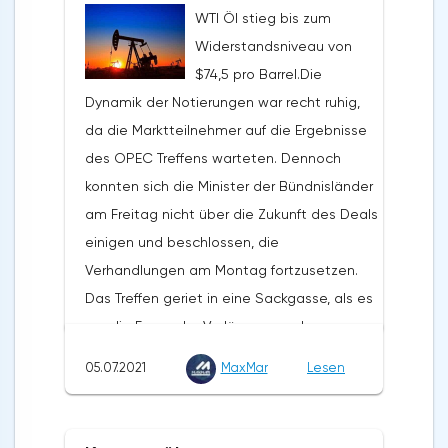
WTI Öl stieg bis zum
Preisniveaus. Die Staatsausgaben und die
Widerstandsniveau von
globale Verschuldung werden die
$74,5 pro Barrel.Die
Zentralbanken dazu zwingen, die Zinssätze
Dynamik der Notierungen war recht ruhig,
so lange wie möglich auf einem
da die Marktteilnehmer auf die Ergebnisse
Mindestniveau zu halten. Der Rückgang des
des OPEC Treffens warteten. Dennoch
Goldpreises sollte als Chance für
konnten sich die Minister der Bündnisländer
langfristige Investoren gesehen werden,
am Freitag nicht über die Zukunft des Deals
ihre Positionen zu erhöhen. Jeder
einigen und beschlossen, die
Preisrückgang wird von langfristigen
Verhandlungen am Montag fortzusetzen.
Investoren, vor allem aus Asien, aufgekauft
Das Treffen geriet in eine Sackgasse, als es
werden. Das wichtigste Argument für Gold
um die Frage der Verlängerung der
ist die Gefahr einer steigenden Inflation. Er
Vereinbarung über die Begrenzung der
geht davon aus, dass die US-Notenbank
05.07.2021
MaxMar
Lesen
Ölproduktion bis Ende 2022 und die
den Druck auf die Verbraucherpreise
Position der VAE in dieser Frage ging. Die
unterschätzt. Außerdem wirken sich
Vertreter der Emirate bestanden darauf,
Haushaltsausgaben und finanzielle