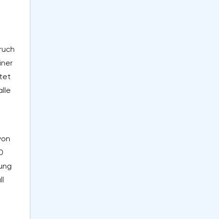
ruch
iner
tet
lle
von
0
bung
ll