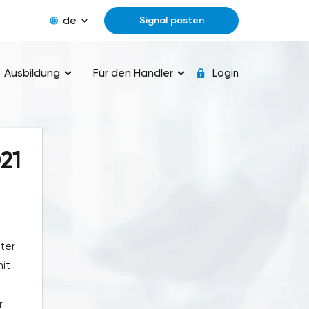
de
Signal posten
Ausbildung
Für den Händler
Login
21
ter
it
r