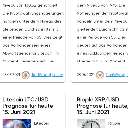
Niveau von 130,52 gehandelt.
dem Niveau von 1978. Die
Die Kryptowährungsnotierungen
Notierungen der Kryptowä
handeln unter dem Niveau des
handeln unter dem Niveau
gleitenden Durchschnitts mit
gleitenden Durchschnitts 
einer Periode von 55. Dies zeigt
einer Periode von 55. Dies
das Vorhandensein eines
deutet auf das Vorhanden
Abwärtstrends für Litecoin. Im
eines rückläufigen Trends f
Moment bewegen sich die
Ethereum hin. Im Moment
Kryptowährungsnotierungen in
bewegen sich die
28.06.2021
TradWheel
Lesen
28.06.2021
TradWheel
der Nähe der durchschnittlichen
Kryptowährungsnotierunge
Grenze der Bänder des
der Nähe der unteren Gre
Bollinger Bands Indikators.Im
der Bänder des Bollinger 
Litecoin LTC/USD
Ripple XRP/USD
Rahmen der Litecoin-
Indikators.Im Rahmen der
Prognose für heute
Prognose für heute
Kursprognose wird ein Test des
Prognose für den Ethereu
15. Juni 2021
15. Juni 2021
Niveaus von 138,20 erwartet.
Kurs wird ein Test des Nive
Litecoin
Ripple
Von dort aus sollten wir einen
von 2340 erwartet. Von do