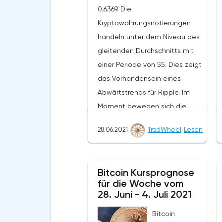
0,6369. Die
Kryptowährungsnotierungen
handeln unter dem Niveau des
gleitenden Durchschnitts mit
einer Periode von 55. Dies zeigt
das Vorhandensein eines
Abwärtstrends für Ripple. Im
Moment bewegen sich die
Kryptowährungsnotierungen in
28.06.2021
TradWheel
Lesen
der Nähe der durchschnittlichen
Grenze der Bänder des
Bollinger Bands Indikators.Im
Bitcoin Kursprognose
Rahmen der Ripple-
für die Woche vom
Kursprognose wird ein Test des
28. Juni - 4. Juli 2021
Niveaus von 0,6780 erwartet.
Bitcoin
Von dort aus sollten wir einen