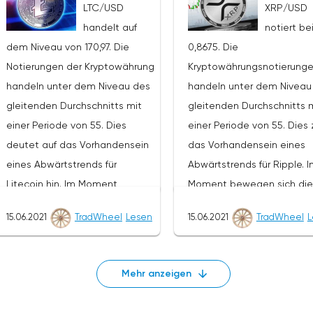
LTC/USD
XRP/USD
Versuch erwarten, den Fall von
aus sollten wir einen Versu
handelt auf
notiert be
LTC/USD fortzusetzen und die
erwarten, den Fall von ET
dem Niveau von 170,97. Die
0,8675. Die
weitere Entwicklung des
fortzusetzen und die weit
Notierungen der Kryptowährung
Kryptowährungsnotierung
Abwärtstrends. Das Ziel einer
Entwicklung des Abwärtstr
handeln unter dem Niveau des
handeln unter dem Niveau
solchen Bewegung ist der
Das Ziel einer solchen
gleitenden Durchschnitts mit
gleitenden Durchschnitts 
Bereich in der Nähe des
Bewegung ist der Bereich i
einer Periode von 55. Dies
einer Periode von 55. Dies 
Niveaus von 107,20. Der
Nähe des Niveaus 1140. De
deutet auf das Vorhandensein
das Vorhandensein eines
konservative Bereich für
konservative Bereich für
eines Abwärtstrends für
Abwärtstrends für Ripple. 
Litecoin-Verkäufe befindet sich
Ethereum-Verkäufe befind
Litecoin hin. Im Moment
Moment bewegen sich die
in der Nähe der oberen Grenze
sich in der Nähe der obere
bewegen sich die
Kryptowährungsnotierunge
der Bänder des Bollinger Bands
Grenze der Bänder des
15.06.2021
TradWheel
Lesen
15.06.2021
TradWheel
L
Kryptowährungsnotierungen in
der Nähe der durchschnittl
Indikators auf dem Niveau von
Bollinger Bands Indikators 
der Nähe der durchschnittlichen
Grenze der Bänder des
138,60. Litecoin LTC/USD
dem Niveau von 2810. Eth
Grenze der Bänder des
Bollinger Bands Indikators.
Prognose für heute, 29. Juni
Prognose für die Woche v
Mehr anzeigen
Bollinger Bands Indikators.Im
Rahmen der Ripple-
2021 Die Annullierung der
28. Juni bis 4. Juli 2021 Die
Rahmen der Litecoin-
Kursprognose wird ein Tes
Option, den Rückgang des
Annullierung der Option, d