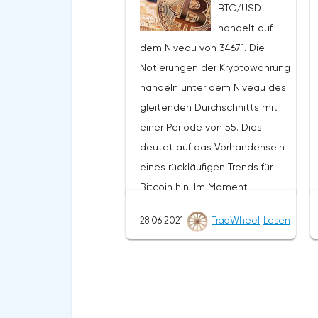
BTC/USD
Versuch erwarten, den
handelt auf
Rückgang von XRP/USD
dem Niveau von 34671. Die
fortzusetzen und die weitere
Notierungen der Kryptowährung
Entwicklung des Abwärtstrends.
handeln unter dem Niveau des
Das Ziel einer solchen
gleitenden Durchschnitts mit
Bewegung ist der Bereich in der
einer Periode von 55. Dies
Nähe des Niveaus von 0,4890.
deutet auf das Vorhandensein
Der konservative Bereich für
eines rückläufigen Trends für
Ripple-Verkäufe befindet sich in
Bitcoin hin. Im Moment
der Nähe der oberen Grenze
bewegen sich die
der Bänder des Bollinger Bands
28.06.2021
TradWheel
Lesen
Kryptowährungsnotierungen in
Indikators auf dem Niveau von
der Nähe der durchschnittlichen
0,6790. Ripple XRP/USD
Grenze der Bänder des
Prognose für den 29. Juni
Bollinger Bands Indikators.Im
2021 Die Annullierung der
Rahmen der Bitcoin-
Option, den Rückgang des