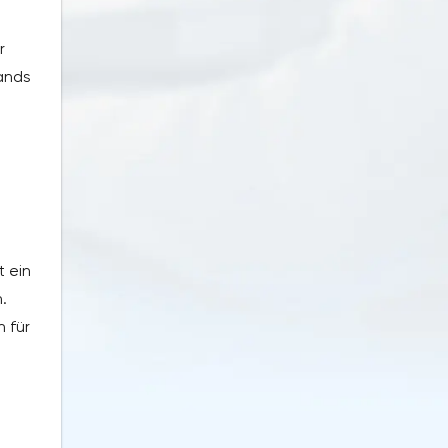
r
ands
t ein
.
 für