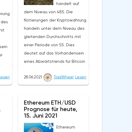
handelt auf
dem Niveau von 485. Die
hrung
Notierungen der Kryptowährung
 des
handeln unter dem Niveau des
mit
gleitenden Durchschnitts mit
einer Periode von 55. Dies
sein
deutet auf das Vorhandensein
ür
eines Abwärtstrends für Bitcoin
Cash hin. Im Moment bewegen
Lesen
28.06.2021
TradWheel
Lesen
sich die
n in
Kryptowährungsnotierungen
nze
nahe der unteren Grenze der
Bands
Ethereum ETH/USD
Bänder des Bollinger Bands
,
Prognose für heute,
Indikators.Im Rahmen der
m-
15. Juni 2021
Prognose des Bitcoin Cash-
aus
Ethereum
Kurses wird ein Test des
rt