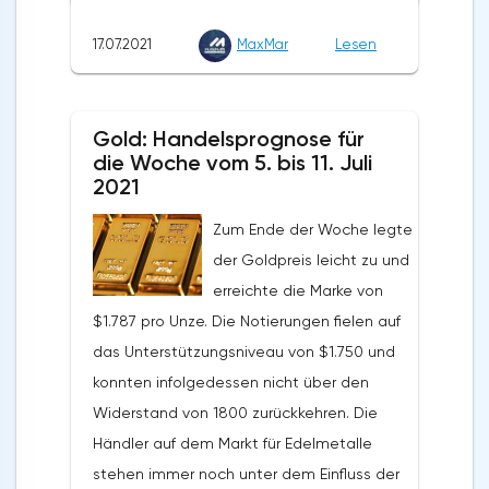
Exporte stieg in den vergangenen zwölf
17.07.2021
MaxMar
Lesen
Monaten um 31,9 %. Die Importe wurden in
Höhe von 189,7 Milliarden Euro verzeichnet.
Auf Jahressicht stieg ihr Volumen um 35,2%.
Gold: Handelsprognose für
Nach Angaben von Eurostat schlossen die
die Woche vom 5. bis 11. Juli
Länder der Eurozone die fünf Monate des
2021
Jahres 2021 mit einem
Zum Ende der Woche legte
Außenhandelsüberschuss von 79,7 Milliarden
der Goldpreis leicht zu und
Euro ab, was 21% über dem positiven Saldo
erreichte die Marke von
des Vorjahreszeitraums liegt. Die Exporte
$1.787 pro Unze. Die Notierungen fielen auf
beliefen sich im genannten Zeitraum auf
das Unterstützungsniveau von $1.750 und
957,9 Milliarden Euro, ein Plus von 13,3 % im
konnten infolgedessen nicht über den
Jahresvergleich. Das Volumen der Importe
Widerstand von 1800 zurückkehren. Die
stieg um 12,7% und betrug 878,2 Milliarden
Händler auf dem Markt für Edelmetalle
Euro. Der Außenhandelsüberschuss der EU
stehen immer noch unter dem Einfluss der
wurde im Mai dieses Jahres mit 7,9