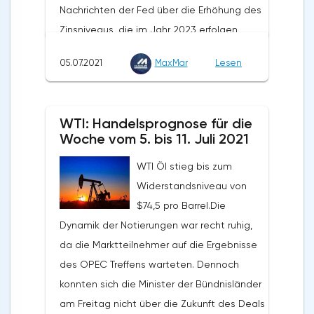
Nachrichten der Fed über die Erhöhung des
Milliarden Dollar verzeichnet. Im Mai letzten
Zinsniveaus, die im Jahr 2023 erfolgen
Jahres lag dieser Wert bei 6,6 Milliarden
soll.Die Notierungen erholten sich aufgrund
Euro.
05.07.2021
MaxMar
Lesen
einer gewissen Anfälligkeit des Dollars in
der zweiten Wochenhälfte, sogar trotz der
starken Veröffentlichung des NFP. Das
WTI: Handelsprognose für die
langfristige Potenzial von Gold bleibt
Woche vom 5. bis 11. Juli 2021
bestehen, auch trotz des aktuell niedrigen
WTI Öl stieg bis zum
Preisniveaus. Die Staatsausgaben und die
Widerstandsniveau von
globale Verschuldung werden die
$74,5 pro Barrel.Die
Zentralbanken dazu zwingen, die Zinssätze
Dynamik der Notierungen war recht ruhig,
so lange wie möglich auf einem
da die Marktteilnehmer auf die Ergebnisse
Mindestniveau zu halten. Der Rückgang des
des OPEC Treffens warteten. Dennoch
Goldpreises sollte als Chance für
konnten sich die Minister der Bündnisländer
langfristige Investoren gesehen werden,
am Freitag nicht über die Zukunft des Deals
ihre Positionen zu erhöhen. Jeder