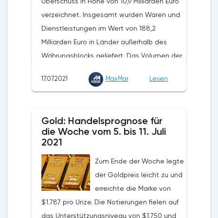
Überschuss in Höhe von 10,9 Milliarden Euro
verzeichnet. Insgesamt wurden Waren und
Dienstleistungen im Wert von 188,2
Milliarden Euro in Länder außerhalb des
Währungsblocks geliefert. Das Volumen der
Exporte stieg in den vergangenen zwölf
17.07.2021
MaxMar
Lesen
Monaten um 31,9 %. Die Importe wurden in
Höhe von 189,7 Milliarden Euro verzeichnet.
Auf Jahressicht stieg ihr Volumen um 35,2%.
Gold: Handelsprognose für
Nach Angaben von Eurostat schlossen die
die Woche vom 5. bis 11. Juli
Länder der Eurozone die fünf Monate des
2021
Jahres 2021 mit einem
Zum Ende der Woche legte
Außenhandelsüberschuss von 79,7 Milliarden
der Goldpreis leicht zu und
Euro ab, was 21% über dem positiven Saldo
erreichte die Marke von
des Vorjahreszeitraums liegt. Die Exporte
$1.787 pro Unze. Die Notierungen fielen auf
beliefen sich im genannten Zeitraum auf
das Unterstützungsniveau von $1.750 und