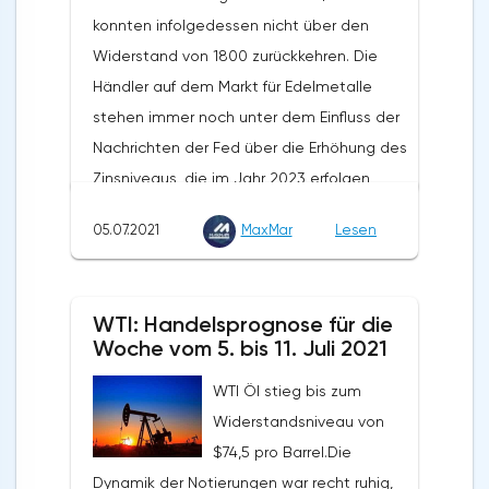
957,9 Milliarden Euro, ein Plus von 13,3 % im
konnten infolgedessen nicht über den
Jahresvergleich. Das Volumen der Importe
Widerstand von 1800 zurückkehren. Die
stieg um 12,7% und betrug 878,2 Milliarden
Händler auf dem Markt für Edelmetalle
Euro. Der Außenhandelsüberschuss der EU
stehen immer noch unter dem Einfluss der
wurde im Mai dieses Jahres mit 7,9
Nachrichten der Fed über die Erhöhung des
Milliarden Dollar verzeichnet. Im Mai letzten
Zinsniveaus, die im Jahr 2023 erfolgen
Jahres lag dieser Wert bei 6,6 Milliarden
soll.Die Notierungen erholten sich aufgrund
Euro.
05.07.2021
MaxMar
Lesen
einer gewissen Anfälligkeit des Dollars in
der zweiten Wochenhälfte, sogar trotz der
starken Veröffentlichung des NFP. Das
WTI: Handelsprognose für die
langfristige Potenzial von Gold bleibt
Woche vom 5. bis 11. Juli 2021
bestehen, auch trotz des aktuell niedrigen
WTI Öl stieg bis zum
Preisniveaus. Die Staatsausgaben und die
Widerstandsniveau von
globale Verschuldung werden die
$74,5 pro Barrel.Die
Zentralbanken dazu zwingen, die Zinssätze
Dynamik der Notierungen war recht ruhig,
so lange wie möglich auf einem