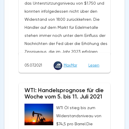
das Unterstützungsniveau von $1.750 und
957,9 Milliarden Euro, ein Plus von 13,3 % im
konnten infolgedessen nicht über den
Jahresvergleich. Das Volumen der Importe
Widerstand von 1800 zurückkehren. Die
stieg um 12,7% und betrug 878,2 Milliarden
Händler auf dem Markt für Edelmetalle
Euro. Der Außenhandelsüberschuss der EU
stehen immer noch unter dem Einfluss der
wurde im Mai dieses Jahres mit 7,9
Nachrichten der Fed über die Erhöhung des
Milliarden Dollar verzeichnet. Im Mai letzten
Zinsniveaus, die im Jahr 2023 erfolgen
Jahres lag dieser Wert bei 6,6 Milliarden
soll.Die Notierungen erholten sich aufgrund
Euro.
05.07.2021
MaxMar
Lesen
einer gewissen Anfälligkeit des Dollars in
der zweiten Wochenhälfte, sogar trotz der
starken Veröffentlichung des NFP. Das
WTI: Handelsprognose für die
langfristige Potenzial von Gold bleibt
Woche vom 5. bis 11. Juli 2021
bestehen, auch trotz des aktuell niedrigen
WTI Öl stieg bis zum
Preisniveaus. Die Staatsausgaben und die
Widerstandsniveau von
globale Verschuldung werden die
$74,5 pro Barrel.Die
Zentralbanken dazu zwingen, die Zinssätze