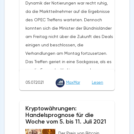
Dynamik der Notierungen war recht ruhig,
so lange wie möglich auf einem
da die Marktteilnehmer auf die Ergebnisse
Mindestniveau zu halten. Der Rückgang des
des OPEC Treffens warteten. Dennoch
Goldpreises sollte als Chance für
konnten sich die Minister der Bündnisländer
langfristige Investoren gesehen werden,
am Freitag nicht über die Zukunft des Deals
ihre Positionen zu erhöhen. Jeder
einigen und beschlossen, die
Preisrückgang wird von langfristigen
Verhandlungen am Montag fortzusetzen.
Investoren, vor allem aus Asien, aufgekauft
Das Treffen geriet in eine Sackgasse, als es
werden. Das wichtigste Argument für Gold
um die Frage der Verlängerung der
ist die Gefahr einer steigenden Inflation. Er
Vereinbarung über die Begrenzung der
geht davon aus, dass die US-Notenbank
05.07.2021
MaxMar
Lesen
Ölproduktion bis Ende 2022 und die
den Druck auf die Verbraucherpreise
Position der VAE in dieser Frage ging. Die
unterschätzt. Außerdem wirken sich
Vertreter der Emirate bestanden darauf,
Haushaltsausgaben und finanzielle
Kryptowährungen:
ihre Basisproduktion, ab der eine
Unterstützungsmaßnahmen für die
Handelsprognose für die
Begrenzung in Betracht gezogen wird, um
Woche vom 5. bis 11. Juli 2021
Bevölkerung direkt auf die Beschleunigung
fast 700.000 Barrel pro Tag zu erhöhen, falls
der Inflation aus. Viele Unternehmen
Der Preis von Bitcoin