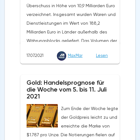
Überschuss in Höhe von 10,9 Milliarden Euro
verzeichnet. Insgesamt wurden Waren und
Dienstleistungen im Wert von 188,2
Milliarden Euro in Länder außerhalb des
Währungsblocks geliefert. Das Volumen der
Exporte stieg in den vergangenen zwölf
17.07.2021
MaxMar
Lesen
Monaten um 31,9 %. Die Importe wurden in
Höhe von 189,7 Milliarden Euro verzeichnet.
Auf Jahressicht stieg ihr Volumen um 35,2%.
Gold: Handelsprognose für
Nach Angaben von Eurostat schlossen die
die Woche vom 5. bis 11. Juli
Länder der Eurozone die fünf Monate des
2021
Jahres 2021 mit einem
Zum Ende der Woche legte
Außenhandelsüberschuss von 79,7 Milliarden
der Goldpreis leicht zu und
Euro ab, was 21% über dem positiven Saldo
erreichte die Marke von
des Vorjahreszeitraums liegt. Die Exporte
$1.787 pro Unze. Die Notierungen fielen auf
beliefen sich im genannten Zeitraum auf