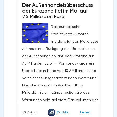
Der Außenhandelsüberschuss
der Eurozone fiel im Mai auf
7,5 Milliarden Euro
Das europäische
Statistikamt Eurostat
meldete für den Mai dieses
Jahres einen Rückgang des Überschusses
der Außenhandelsbilanz der Eurozone auf
7,5 Milliarden Euro. Im Vormonat wurde ein
Überschuss in Höhe von 10,9 Milliarden Euro
verzeichnet. Insgesamt wurden Waren und
Dienstleistungen im Wert von 188,2
Milliarden Euro in Länder außerhalb des
Währungsblocks geliefert. Das Volumen der
Exporte stieg in den vergangenen zwölf
17.07.2021
MaxMar
Lesen
Monaten um 31,9 %. Die Importe wurden in