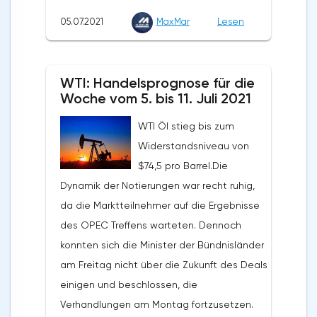
soll.Die Notierungen erholten sich aufgrund
Euro.
05.07.2021
MaxMar
Lesen
einer gewissen Anfälligkeit des Dollars in
der zweiten Wochenhälfte, sogar trotz der
starken Veröffentlichung des NFP. Das
WTI: Handelsprognose für die
langfristige Potenzial von Gold bleibt
Woche vom 5. bis 11. Juli 2021
bestehen, auch trotz des aktuell niedrigen
WTI Öl stieg bis zum
Preisniveaus. Die Staatsausgaben und die
Widerstandsniveau von
globale Verschuldung werden die
$74,5 pro Barrel.Die
Zentralbanken dazu zwingen, die Zinssätze
Dynamik der Notierungen war recht ruhig,
so lange wie möglich auf einem
da die Marktteilnehmer auf die Ergebnisse
Mindestniveau zu halten. Der Rückgang des
des OPEC Treffens warteten. Dennoch
Goldpreises sollte als Chance für
konnten sich die Minister der Bündnisländer
langfristige Investoren gesehen werden,
am Freitag nicht über die Zukunft des Deals
ihre Positionen zu erhöhen. Jeder
einigen und beschlossen, die
Preisrückgang wird von langfristigen
Verhandlungen am Montag fortzusetzen.
Investoren, vor allem aus Asien, aufgekauft