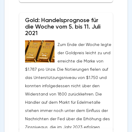
Höhe von 189,7 Milliarden Euro verzeichnet.
Auf Jahressicht stieg ihr Volumen um 35,2%.
Gold: Handelsprognose für
Nach Angaben von Eurostat schlossen die
die Woche vom 5. bis 11. Juli
Länder der Eurozone die fünf Monate des
2021
Jahres 2021 mit einem
Zum Ende der Woche legte
Außenhandelsüberschuss von 79,7 Milliarden
der Goldpreis leicht zu und
Euro ab, was 21% über dem positiven Saldo
erreichte die Marke von
des Vorjahreszeitraums liegt. Die Exporte
$1.787 pro Unze. Die Notierungen fielen auf
beliefen sich im genannten Zeitraum auf
das Unterstützungsniveau von $1.750 und
957,9 Milliarden Euro, ein Plus von 13,3 % im
konnten infolgedessen nicht über den
Jahresvergleich. Das Volumen der Importe
Widerstand von 1800 zurückkehren. Die
stieg um 12,7% und betrug 878,2 Milliarden
Händler auf dem Markt für Edelmetalle
Euro. Der Außenhandelsüberschuss der EU
stehen immer noch unter dem Einfluss der
wurde im Mai dieses Jahres mit 7,9
Nachrichten der Fed über die Erhöhung des
Milliarden Dollar verzeichnet. Im Mai letzten
Zinsniveaus, die im Jahr 2023 erfolgen
Jahres lag dieser Wert bei 6,6 Milliarden