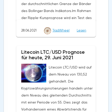
der durchschnittlichen Grenze der Bänder
des Bollinger Bands Indikators.Im Rahmen
der Ripple-Kursprognose wird ein Test des
Niveaus von 0,6780 erwartet. Von dort aus
28.06.2021
TradWheel
Lesen
sollten wir einen Versuch erwarten, den
Rückgang von XRP/USD fortzusetzen und
die weitere Entwicklung des Abwärtstrends.
Litecoin LTC/USD Prognose
Das Ziel einer solchen Bewegung ist der
für heute, 29. Juni 2021
Bereich in der Nähe des Niveaus von
0,4890. Der konservative Bereich für Ripple-
Litecoin LTC/USD wird auf
Verkäufe befindet sich in der Nähe der
dem Niveau von 130,52
oberen Grenze der Bänder des Bollinger
gehandelt. Die
Bands Indikators auf dem Niveau von
Kryptowährungsnotierungen handeln unter
0,6790. Ripple XRP/USD Prognose für den
dem Niveau des gleitenden Durchschnitts
29. Juni 2021 Die Annullierung der Option,
mit einer Periode von 55. Dies zeigt das
den Rückgang des Ripple-Kurses
Vorhandensein eines Abwärtstrends für