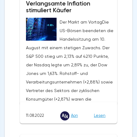
Verlangsamte Inflation
stimuliert Käufer
Der Markt am VortagDie
US-Börsen beendeten die
Handelssitzung am 10.
August mit einem stetigen Zuwachs. Der
S&P 500 stieg um 2,13% auf 4210 Punkte,
der Nasdaq legte um 2,89% zu, der Dow
Jones um 1,63%. Rohstoff- und
Verarbeitungsunternehmen (+2,88%) sowie
Vertreter des Sektors der zyklischen
Konsumgüter (+2,87%) waren die
Spitzenreiter des
11.08.2022
Aon
Lesen
Wachstums.UnternehmensnachrichtenDie
Berichterstattung von Coinbase Global
(COIN: +7,37%) für April-Juni fiel in Bezug auf