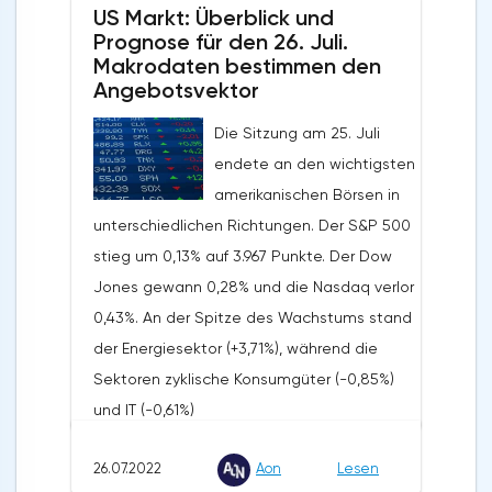
US Markt: Überblick und
den Umsatz deutlich schwächer aus als
Prognose für den 26. Juli.
erwartet. Darüber hinaus hat das
Makrodaten bestimmen den
Unternehmen das zweite Quartal in Folge
Angebotsvektor
mit einem Verlust abgeschlossen, was auf
Die Sitzung am 25. Juli
einen Rückgang der Handelsaktivitäten
endete an den wichtigsten
zurückzuführen ist. Coinbases eigene
amerikanischen Börsen in
Richtwerte für die Anzahl der aktiven
unterschiedlichen Richtungen. Der S&P 500
Investoren für das Jahr wurden von 15
stieg um 0,13% auf 3.967 Punkte. Der Dow
Millionen auf 9 Millionen gesenkt.Der
Jones gewann 0,28% und die Nasdaq verlor
Quartalsumsatz und -gewinn von Qorvo
0,43%. An der Spitze des Wachstums stand
(QRVO: +6,63%) sank etwas weniger als vom
der Energiesektor (+3,71%), während die
Konsens erwartet. Das Management des
Sektoren zyklische Konsumgüter (-0,85%)
Unternehmens gab jedoch eine schwache
und IT (-0,61%)
Prognose bis zum Jahresende ab.Die
zurückblieben.UnternehmensnachrichtenDer
Einnahmen von Walt Disney (DIS: +3,98%)
26.07.2022
Aon
Lesen
Chef von World Wrestling Entertainment
aus Vergnügungsparks und Streaming-