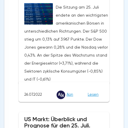
mit einem Verlust abgeschlossen, was auf
Die Sitzung am 25. Juli
einen Rückgang der Handelsaktivitäten
endete an den wichtigsten
zurückzuführen ist. Coinbases eigene
amerikanischen Börsen in
Richtwerte für die Anzahl der aktiven
unterschiedlichen Richtungen. Der S&P 500
Investoren für das Jahr wurden von 15
stieg um 0,13% auf 3.967 Punkte. Der Dow
Millionen auf 9 Millionen gesenkt.Der
Jones gewann 0,28% und die Nasdaq verlor
Quartalsumsatz und -gewinn von Qorvo
0,43%. An der Spitze des Wachstums stand
(QRVO: +6,63%) sank etwas weniger als vom
der Energiesektor (+3,71%), während die
Konsens erwartet. Das Management des
Sektoren zyklische Konsumgüter (-0,85%)
Unternehmens gab jedoch eine schwache
und IT (-0,61%)
Prognose bis zum Jahresende ab.Die
zurückblieben.UnternehmensnachrichtenDer
Einnahmen von Walt Disney (DIS: +3,98%)
26.07.2022
Aon
Lesen
Chef von World Wrestling Entertainment
aus Vergnügungsparks und Streaming-
(WWE: +8,5%), Vince McMahon, ist
Diensten übertrafen im zweiten Quartal die
zurückgetreten.Die Aktienkurse von
Markterwartungen. Was die Zahl der
US Markt: Überblick und
Emergent BioSolutions (EBS: +6,2%) stiegen
Abonnenten angeht, hat Disney+ zum
Prognose für den 25. Juli.
nach der Erklärung der WHO zur globalen