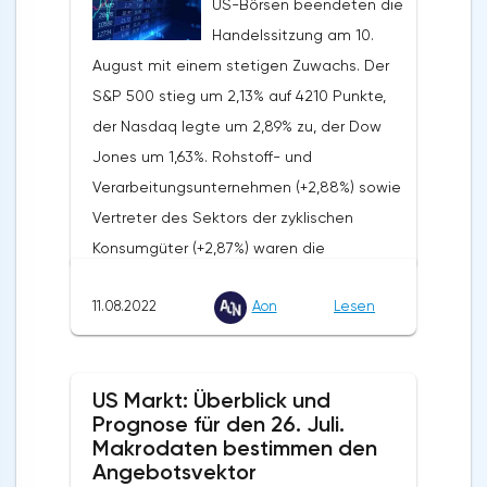
US-Börsen beendeten die
Handelssitzung am 10.
August mit einem stetigen Zuwachs. Der
S&P 500 stieg um 2,13% auf 4210 Punkte,
der Nasdaq legte um 2,89% zu, der Dow
Jones um 1,63%. Rohstoff- und
Verarbeitungsunternehmen (+2,88%) sowie
Vertreter des Sektors der zyklischen
Konsumgüter (+2,87%) waren die
Spitzenreiter des
11.08.2022
Aon
Lesen
Wachstums.UnternehmensnachrichtenDie
Berichterstattung von Coinbase Global
(COIN: +7,37%) für April-Juni fiel in Bezug auf
US Markt: Überblick und
den Umsatz deutlich schwächer aus als
Prognose für den 26. Juli.
erwartet. Darüber hinaus hat das
Makrodaten bestimmen den
Unternehmen das zweite Quartal in Folge
Angebotsvektor