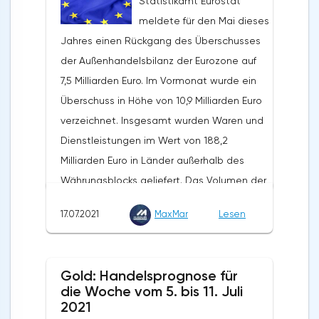
Statistikamt Eurostat
meldete für den Mai dieses
Jahres einen Rückgang des Überschusses
der Außenhandelsbilanz der Eurozone auf
7,5 Milliarden Euro. Im Vormonat wurde ein
Überschuss in Höhe von 10,9 Milliarden Euro
verzeichnet. Insgesamt wurden Waren und
Dienstleistungen im Wert von 188,2
Milliarden Euro in Länder außerhalb des
Währungsblocks geliefert. Das Volumen der
Exporte stieg in den vergangenen zwölf
17.07.2021
MaxMar
Lesen
Monaten um 31,9 %. Die Importe wurden in
Höhe von 189,7 Milliarden Euro verzeichnet.
Auf Jahressicht stieg ihr Volumen um 35,2%.
Gold: Handelsprognose für
Nach Angaben von Eurostat schlossen die
die Woche vom 5. bis 11. Juli
Länder der Eurozone die fünf Monate des
2021