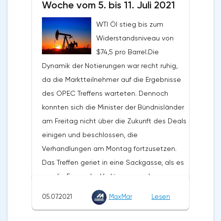
Woche vom 5. bis 11. Juli 2021
bestehen, auch trotz des aktuell niedrigen
WTI Öl stieg bis zum
Preisniveaus. Die Staatsausgaben und die
Widerstandsniveau von
globale Verschuldung werden die
$74,5 pro Barrel.Die
Zentralbanken dazu zwingen, die Zinssätze
Dynamik der Notierungen war recht ruhig,
so lange wie möglich auf einem
da die Marktteilnehmer auf die Ergebnisse
Mindestniveau zu halten. Der Rückgang des
des OPEC Treffens warteten. Dennoch
Goldpreises sollte als Chance für
konnten sich die Minister der Bündnisländer
langfristige Investoren gesehen werden,
am Freitag nicht über die Zukunft des Deals
ihre Positionen zu erhöhen. Jeder
einigen und beschlossen, die
Preisrückgang wird von langfristigen
Verhandlungen am Montag fortzusetzen.
Investoren, vor allem aus Asien, aufgekauft
Das Treffen geriet in eine Sackgasse, als es
werden. Das wichtigste Argument für Gold
um die Frage der Verlängerung der
ist die Gefahr einer steigenden Inflation. Er
Vereinbarung über die Begrenzung der
geht davon aus, dass die US-Notenbank
05.07.2021
MaxMar
Lesen
Ölproduktion bis Ende 2022 und die
den Druck auf die Verbraucherpreise
Position der VAE in dieser Frage ging. Die
unterschätzt. Außerdem wirken sich