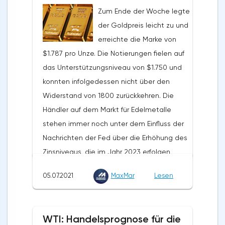
Jahres 2021 mit einem
Zum Ende der Woche legte
Außenhandelsüberschuss von 79,7 Milliarden
der Goldpreis leicht zu und
Euro ab, was 21% über dem positiven Saldo
erreichte die Marke von
des Vorjahreszeitraums liegt. Die Exporte
$1.787 pro Unze. Die Notierungen fielen auf
beliefen sich im genannten Zeitraum auf
das Unterstützungsniveau von $1.750 und
957,9 Milliarden Euro, ein Plus von 13,3 % im
konnten infolgedessen nicht über den
Jahresvergleich. Das Volumen der Importe
Widerstand von 1800 zurückkehren. Die
stieg um 12,7% und betrug 878,2 Milliarden
Händler auf dem Markt für Edelmetalle
Euro. Der Außenhandelsüberschuss der EU
stehen immer noch unter dem Einfluss der
wurde im Mai dieses Jahres mit 7,9
Nachrichten der Fed über die Erhöhung des
Milliarden Dollar verzeichnet. Im Mai letzten
Zinsniveaus, die im Jahr 2023 erfolgen
Jahres lag dieser Wert bei 6,6 Milliarden
soll.Die Notierungen erholten sich aufgrund
Euro.
05.07.2021
MaxMar
Lesen
einer gewissen Anfälligkeit des Dollars in
der zweiten Wochenhälfte, sogar trotz der
starken Veröffentlichung des NFP. Das
WTI: Handelsprognose für die
langfristige Potenzial von Gold bleibt