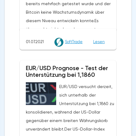
bereits mehrfach getestet wurde und der
Bitcoin keine Wachstumsdynamik über
diesem Niveau entwickeln konnte.Es
überrascht nicht, dass der gesamte
Kryptomarkt unter Druck geriet, nachdem
01.07.2021
SoftTrade
Lesen
Bitcoin unter $35.000 gefallen war.
Ethereum stieß auf Widerstand bei den 20
EMAs bei $2.270 und rollte zurück auf
EUR/USD Prognose - Test der
$2.150. Dogecoin ist unter ein wichtiges
Unterstützung bei 1,1860
Unterstützungsniveau bei $0,25 gefallen
EUR/USD versucht derzeit,
und versucht, sich unter $0,24 zu
sich unterhalb der
konsolidieren. XRP hat ebenfalls an
Unterstützung bei 1,1860 zu
Schwung nach unten gewonnen und testet
konsolidieren, während der US-Dollar
die $0,66 Marke.Gestern schrieb ich, dass
gegenüber einem breiten Währungskorb
Bitcoin zusätzliche
unverändert bleibt.Der US-Dollar-Index
Wachstumskatalysatoren benötigt, um sich