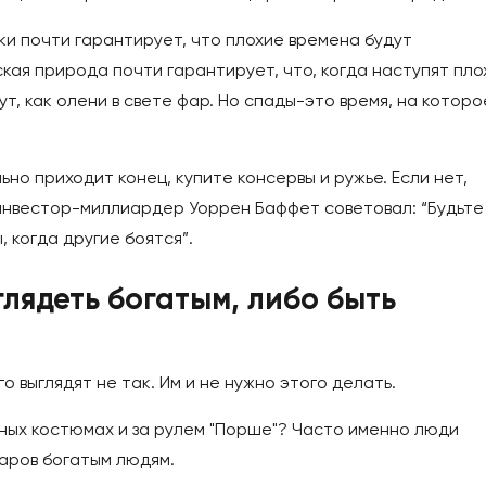
и почти гарантирует, что плохие времена будут
кая природа почти гарантирует, что, когда наступят пло
, как олени в свете фар. Но спады-это время, на которо
ьно приходит конец, купите консервы и ружье. Если нет,
 инвестор-миллиардер Уоррен Баффет советовал: “Будьте
, когда другие боятся”.
глядеть богатым, либо быть
о выглядят не так. Им и не нужно этого делать.
дных костюмах и за рулем "Порше"? Часто именно люди
аров богатым людям.