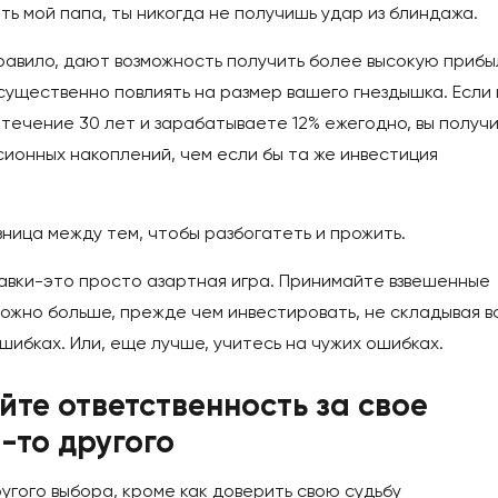
ить мой папа, ты никогда не получишь удар из блиндажа.
равило, дают возможность получить более высокую прибы
ущественно повлиять на размер вашего гнездышка. Если 
 течение 30 лет и зарабатываете 12% ежегодно, вы получ
ионных накоплений, чем если бы та же инвестиция
зница между тем, чтобы разбогатеть и прожить.
тавки-это просто азартная игра. Принимайте взвешенные
 можно больше, прежде чем инвестировать, не складывая в
ошибках. Или, еще лучше, учитесь на чужих ошибках.
айте ответственность за свое
-то другого
ругого выбора, кроме как доверить свою судьбу