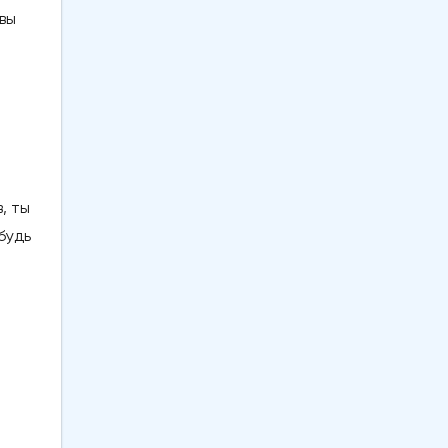
вы
, ты
будь