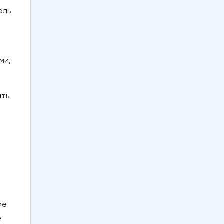
оль
ми,
ять
ие
е