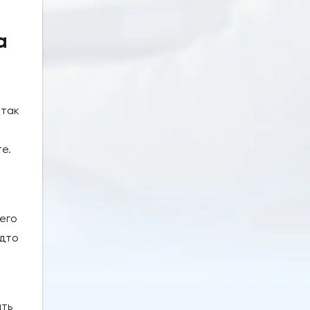
а
 так
е.
 его
удто
ать