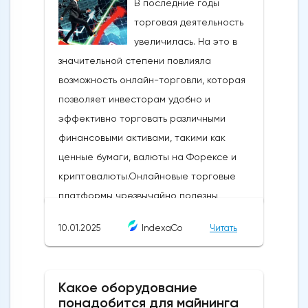
В последние годы
торговая деятельность
увеличилась. На это в
значительной степени повлияла
возможность онлайн-торговли, которая
позволяет инвесторам удобно и
эффективно торговать различными
финансовыми активами, такими как
ценные бумаги, валюты на Форексе и
криптовалюты.Онлайновые торговые
платформы чрезвычайно полезны,
поскольку они предоставляют рыночные
10.01.2025
IndexaCo
Читать
данные в режиме реального времени, что
позволяет инвесторам совершать сделки,
не выходя из дома.Действительно, в мире
Какое оборудование
торговли торговые сигналы имеют
понадобится для майнинга