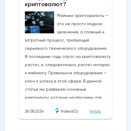
большое значение, и они используются
криптовалют?
для определения возможностей для
Майнинг криптовалюты —
бизнеса. Торговый сигнал Форекс - это,
это не просто модное
по сути, руководство для входа в сделку
увлечение, а сложный и
по валютной паре, как правило, по
затратный процесс, требующий
определенной цене и в определенное
серьезного технического оборудования.
время. Научиться использовать торговые
В последние годы спрос на криптовалюту
сигналы Форекс - просто. Торговый
растет, и, следовательно, растет интерес
сигнал сообщает кому-либо, когда ему
к майнингу. Правильное оборудование —
следует действовать, обычно либо
ключ к успеху в этой сфере. В данной
покупать, либо продавать ценную бумагу
статье мы разберем основные
или другой актив, подкрепляя свои
компоненты, которые необходимы для
действия анализом.Ручные торговые
эффективного и прибыльного майнинга.
сигналы Forex создаются некоторыми из
26.08.2024
IndexaCo
Читать
Ну а если вы ищете готовое решение,
самых успешных трейдеров и аналитиков.
обратите внимание на ASIC майнеры
Создание таких сигналов предполагает
Whatsminer. Есть даже калькулятор