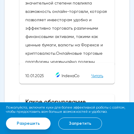
значительной степени повлияла
возможность онлайн-торговли, которая
позволяет инвесторам удобно и
эффективно торговать различными
финансовыми активами, такими как
ценные бумаги, валюты на Форексе и
криптовалюты.Онлайновые торговые
платформы чрезвычайно полезны,
поскольку они предоставляют рыночные
10.01.2025
IndexaCo
Читать
данные в режиме реального времени, что
позволяет инвесторам совершать сделки,
не выходя из дома.Действительно, в мире
Какое оборудование
торговли торговые сигналы имеют
понадобится для майнинга
Пожалуйста, включите куки для более эффективной работы с сайтом,
чтобы предоставить вам больше возможностей и удобства.
большое значение, и они используются
криптовалют?
для определения возможностей для
Разрешить
Запретить
Майнинг криптовалюты —
бизнеса. Торговый сигнал Форекс - это,