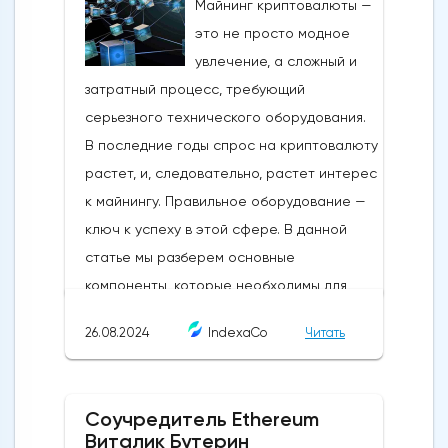
Майнинг криптовалюты —
бизнеса. Торговый сигнал Форекс - это,
это не просто модное
по сути, руководство для входа в сделку
увлечение, а сложный и
по валютной паре, как правило, по
затратный процесс, требующий
определенной цене и в определенное
серьезного технического оборудования.
время. Научиться использовать торговые
В последние годы спрос на криптовалюту
сигналы Форекс - просто. Торговый
растет, и, следовательно, растет интерес
сигнал сообщает кому-либо, когда ему
к майнингу. Правильное оборудование —
следует действовать, обычно либо
ключ к успеху в этой сфере. В данной
покупать, либо продавать ценную бумагу
статье мы разберем основные
или другой актив, подкрепляя свои
компоненты, которые необходимы для
действия анализом.Ручные торговые
эффективного и прибыльного майнинга.
сигналы Forex создаются некоторыми из
26.08.2024
IndexaCo
Читать
Ну а если вы ищете готовое решение,
самых успешных трейдеров и аналитиков.
обратите внимание на ASIC майнеры
Создание таких сигналов предполагает
Whatsminer. Есть даже калькулятор
анализ рынков с использованием
Соучредитель Ethereum
расчёта доходности, который поможет
фундаментального и технического
Виталик Бутерин