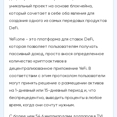
уникальный проект на основе блокчейна,
который сочетает в себе оба явления для
создания одного из самых передовых продуктов
DeFi.
YeFi.one - это платформа для ставок DeFi,
которая позволяет пользователям получать
пассивный доход, просто внося определенное
количество криптоактивов в
децентрализованное приложение YeFi. В
соответствии с этим протоколом пользователи
могут принять решение о размещении активов
на 1-дневный или 15-дневный период и, что
беспрецедентно, выводить проценты в любое
время, когда они сочтут нужным.
С более чем 54,6 миллиардами долларов в TVL