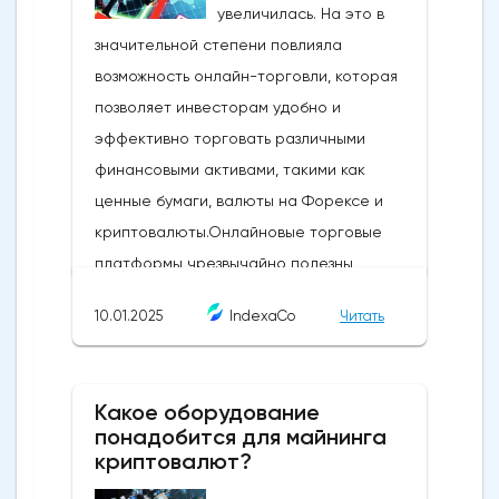
увеличилась. На это в
значительной степени повлияла
возможность онлайн-торговли, которая
позволяет инвесторам удобно и
эффективно торговать различными
финансовыми активами, такими как
ценные бумаги, валюты на Форексе и
криптовалюты.Онлайновые торговые
платформы чрезвычайно полезны,
поскольку они предоставляют рыночные
10.01.2025
IndexaCo
Читать
данные в режиме реального времени, что
позволяет инвесторам совершать сделки,
не выходя из дома.Действительно, в мире
Какое оборудование
торговли торговые сигналы имеют
понадобится для майнинга
большое значение, и они используются
криптовалют?
для определения возможностей для