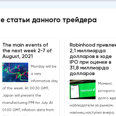
е статьи данного трейдера
The main events of
Robinhood привле
the next week 2-7 of
2,1 миллиарда
August, 2021
долларов в ходе
IPO при оценке в
Monday will be
31,8 миллиарда
долларов
a very
informative day
Момент,
of the week. At 00:30 GMT,
которого 
Japan will present the
долго жд
manufacturing PMI for July. At
наблюдатели за рынком,
01:00 GMT, inflation data from
наконец наступил вчера,