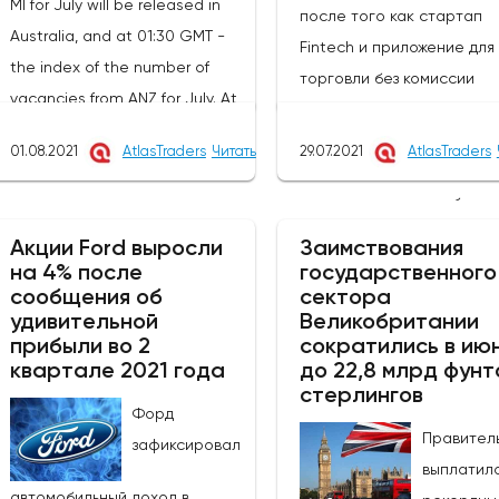
MI for July will be released in
после того как стартап
Australia, and at 01:30 GMT -
Fintech и приложение для
the index of the number of
торговли без комиссии
vacancies from ANZ for July. At
Robinhood дебютировали
01:45 GMT, China will publish the
рынке вчера. Стартап пр
01.08.2021
AtlasTraders
Читать
29.07.2021
AtlasTraders
PMI index for the manufacturing
2,1 миллиарда долларов в
sector from Caixin for July. At
ходе первичного публичн
05:00 GMT, Japan will release
размещения акций в среду
Акции Ford выросли
Заимствования
the consumer confidence
оценив компанию в 31,8
на 4% после
государственного
indicator for July. At 06:00 GMT,
сообщения об
сектора
миллиарда
Germany will announce the
удивительной
Великобритании
долларов.Компания заяви
прибыли во 2
сократились в ию
change in retail trade for June.
что продала 55 миллионо
квартале 2021 года
до 22,8 млрд фунт
At 06:30 GMT, Switzerland will
акций в ходе IPO по 38
стерлингов
report on the change in retail
Форд
долларов за штуку, что
Правител
trade for June and will publish
зафиксировал
является самым низким
выплатил
the consumer price index for
показателем в ценовом
автомобильный доход в