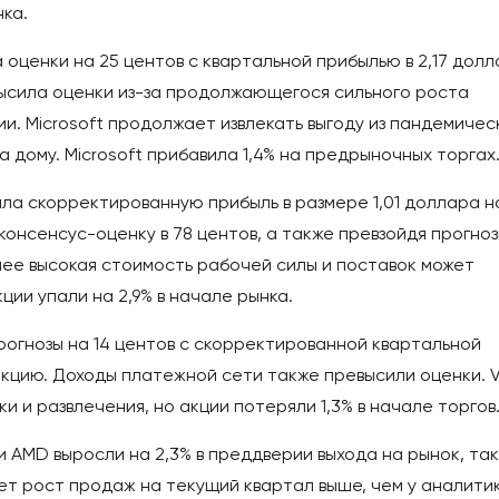
нка.
а оценки на 25 центов с квартальной прибылью в 2,17 дол
евысила оценки из-за продолжающегося сильного роста
и. Microsoft продолжает извлекать выгоду из пандемичес
а дому. Microsoft прибавила 1,4% на предрыночных торгах
тала скорректированную прибыль в размере 1,01 доллара н
консенсус-оценку в 78 центов, а также превзойдя прогно
лее высокая стоимость рабочей силы и поставок может
ции упали на 2,9% в начале рынка.
прогнозы на 14 центов с скорректированной квартальной
акцию. Доходы платежной сети также превысили оценки. V
и и развлечения, но акции потеряли 1,3% в начале торгов
и AMD выросли на 2,3% в преддверии выхода на рынок, так
т рост продаж на текущий квартал выше, чем у аналитик