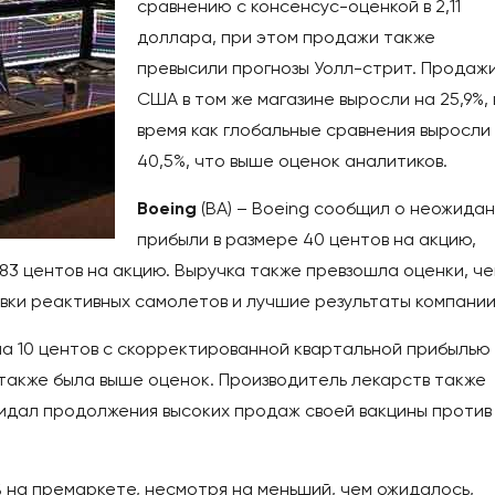
сравнению с консенсус-оценкой в 2,11
доллара, при этом продажи также
превысили прогнозы Уолл-стрит. Продажи
США в том же магазине выросли на 25,9%, 
время как глобальные сравнения выросли
40,5%, что выше оценок аналитиков.
Boeing
(BA) – Boeing сообщил о неожида
прибыли в размере 40 центов на акцию,
83 центов на акцию. Выручка также превзошла оценки, ч
вки реактивных самолетов и лучшие результаты компани
и на 10 центов с скорректированной квартальной прибылью 
 также была выше оценок. Производитель лекарств также
ожидал продолжения высоких продаж своей вакцины против
3% на премаркете, несмотря на меньший, чем ожидалось,