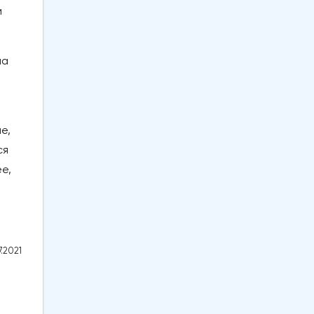
и
на
е,
ся
е,
.2021