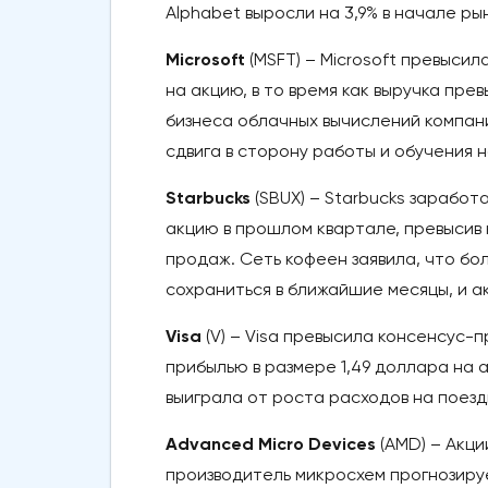
Alphabet выросли на 3,9% в начале ры
Microsoft
(MSFT) – Microsoft превысил
на акцию, в то время как выручка пр
бизнеса облачных вычислений компани
сдвига в сторону работы и обучения н
Starbucks
(SBUX) – Starbucks зарабо
акцию в прошлом квартале, превысив 
продаж. Сеть кофеен заявила, что бо
сохраниться в ближайшие месяцы, и ак
Visa
(V) – Visa превысила консенсус-
прибылью в размере 1,49 доллара на 
выиграла от роста расходов на поездк
Advanced Micro Devices
(AMD) – Акци
производитель микросхем прогнозируе