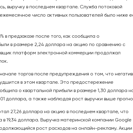
сь, выручку в последнем квартале. Служба потоковой
 ежемесячное число активных пользователей было ниже е
,1% в предзаказе после того, как сообщила о
ыли в размере 2,24 доллара на акцию по сравнению с
тавщик платформ электронной коммерции продолжал
пок.
 в начале торгов после предупреждения о том, что негати
ухудшится в этом квартале. Это предостережение
ообщила о квартальной прибыли в размере 1,30 доллара н
,01 доллара, а также наблюдая рост выручки выше прогно
тал 27,26 доллара на акцию в последнем квартале, что
 в 19,34 доллара. Выручка материнской компании Google
родолжающийся рост расходов на онлайн-рекламу. Акции