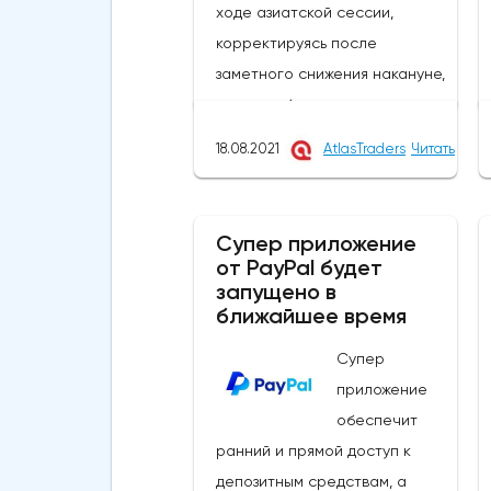
ходе азиатской сессии,
корректируясь после
заметного снижения накануне,
которое было
спровоцировано слабыми
18.08.2021
AtlasTraders
Читать
данными по динамике ВВП
еврозоны. Так, согласно
обновленным данным,
Супер приложение
показатель за 2 квартал 2021
от PayPal будет
запущено в
года увеличился на 13,6% г/г,
ближайшее время
что оказалось хуже
предыдущего значения на 0,1%.
Супер
В квартальном выражении, как
приложение
и прежде, экономика региона
обеспечит
продемонстрировала рост на
ранний и прямой доступ к
2% по сравнению с
депозитным средствам, а