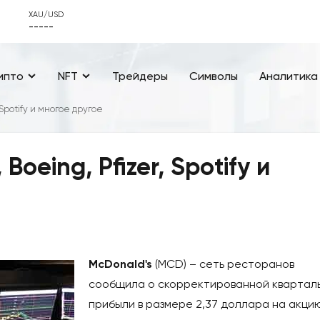
XAU/USD
-----
ипто
NFT
Трейдеры
Символы
Аналитика
 Spotify и многое другое
Boeing, Pfizer, Spotify и
McDonald's
(MCD) – сеть ресторанов
сообщила о скорректированной квартал
прибыли в размере 2,37 доллара на акци