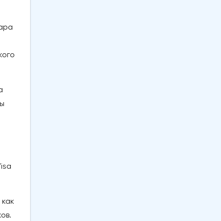
лара
кого
.
а
зы
isa
.
 как
ов.