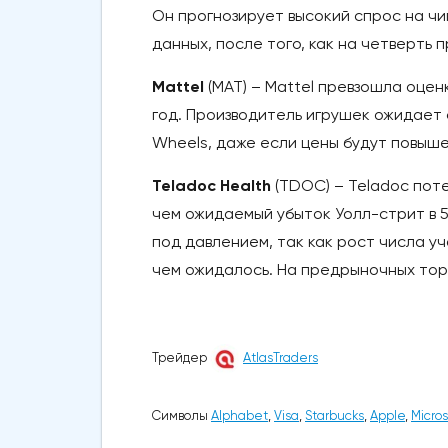
Он прогнозирует высокий спрос на чи
данных, после того, как на четверть
Mattel
(MAT) – Mattel превзошла оцен
год. Производитель игрушек ожидает 
Wheels, даже если цены будут повышен
Teladoc Health
(TDOC) – Teladoc пот
чем ожидаемый убыток Уолл-стрит в 5
под давлением, так как рост числа у
чем ожидалось. На предрыночных торг
Трейдер
AtlasTraders
Символы
Alphabet
,
Visa
,
Starbucks
,
Apple
,
Micros