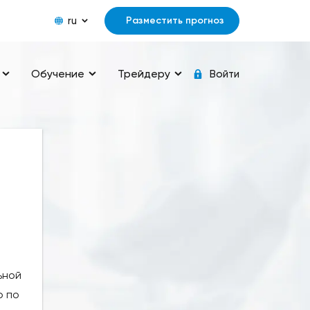
ru
Разместить прогноз
Обучение
Трейдеру
Войти
ьной
ю по