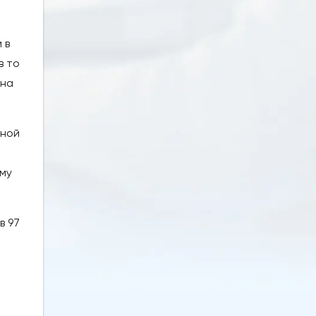
 в
в то
 на
нной
ему
и
в 97