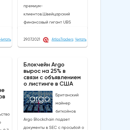
премиум-
клиентов.Швейцарский
финансовый гигант UBS
 на
делает большой шаг в
ивлек
криптоиндустрии. Отчеты
Читать
29.07.2021
AtlasTraders
Читать
свидетельствуют о том, что
ого
его основная брокерская
,
служба начала предлагать
Блокчейн Argo
вырос на 25% в
клиринговые и расчетные
связи с объявлением
продукты, торгуемые на
о листинге в США
ла,
криптовалютной бирже (ETP),
не
в
Британский
ов
ограниченному числу
майнер
клиентов.Два человека,
биткойнов
знакомые с этим вопросом,
ьство
Argo Blockchain подает
также добавили, что UBS уже
о
документы в SEC с просьбой о
использует пилотную схему. В