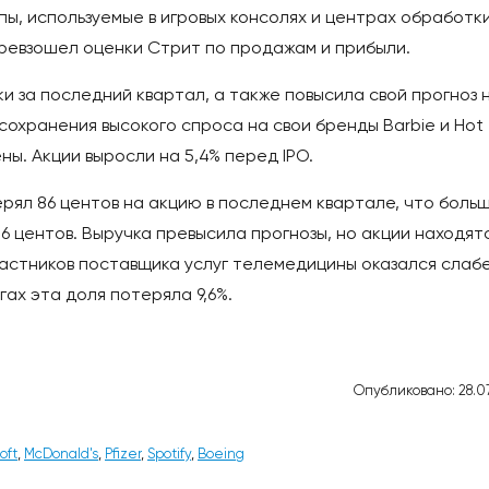
пы, используемые в игровых консолях и центрах обработк
 превзошел оценки Стрит по продажам и прибыли.
ки за последний квартал, а также повысила свой прогноз 
сохранения высокого спроса на свои бренды Barbie и Hot
ы. Акции выросли на 5,4% перед IPO.
ерял 86 центов на акцию в последнем квартале, что больш
6 центов. Выручка превысила прогнозы, но акции находят
частников поставщика услуг телемедицины оказался слабе
ах эта доля потеряла 9,6%.
Опубликовано: 28.07
oft
,
McDonald's
,
Pfizer
,
Spotify
,
Boeing