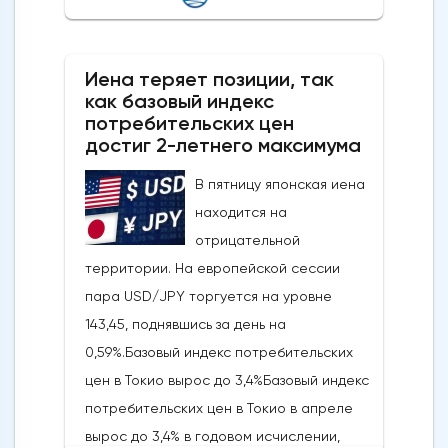
Фибоначчи и сопровождается медвежьей
дивергенцией RSI, что говорит о том, что
Иена теряет позиции, так
это движение, скорее всего, является
как базовый индекс
отскоком от тренда, а не новым бычьим
потребительских цен
импульсом.Ключевые уровни, на которые
достиг 2-летнего максимума
стоит обратить внимание: прорыв ниже 4
В пятницу японская иена
430/4 403 долларов США откроет путь к
находится на
более глубокому откату к 4 333-4 309
отрицательной
долларам США и, возможно, к 4 267-4 243
территории. На европейской сессии
долларам США, в то время как явный
пара USD/JPY торгуется на уровне
прорыв выше 4 500 долларов США сведет
143,45, поднявшись за день на
на нет медвежий
0,59%.Базовый индекс потребительских
сценарий.Краткосрочный тренд (от 1 до 3
цен в Токио вырос до 3,4%Базовый индекс
дней): разворот в сторону
потребительских цен в Токио в апреле
пониженияСледите за ключевым
вырос до 3,4% в годовом исчислении,
краткосрочным сопротивлением на