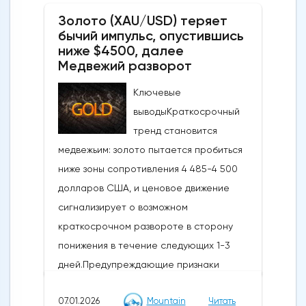
Золото (XAU/USD) теряет
бычий импульс, опустившись
ниже $4500, далее
Медвежий разворот
Ключевые
выводыКраткосрочный
тренд становится
медвежьим: золото пытается пробиться
ниже зоны сопротивления 4 485-4 500
долларов США, и ценовое движение
сигнализирует о возможном
краткосрочном развороте в сторону
понижения в течение следующих 1-3
дней.Предупреждающие признаки
импульса и коррекции: Недавний отскок
07.01.2026
Mountain
Читать
достиг ключевого уровня коррекции