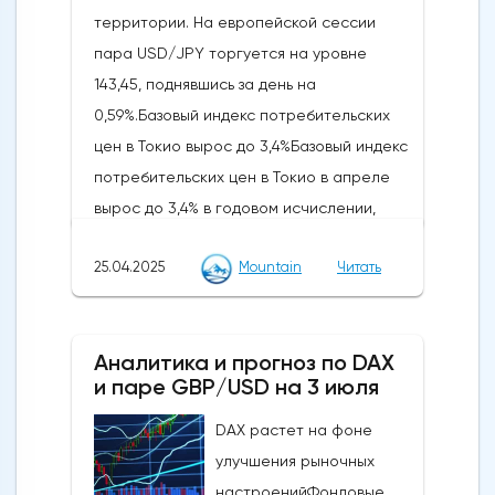
территории. На европейской сессии
долларам США, в то время как явный
пара USD/JPY торгуется на уровне
прорыв выше 4 500 долларов США сведет
143,45, поднявшись за день на
на нет медвежий
0,59%.Базовый индекс потребительских
сценарий.Краткосрочный тренд (от 1 до 3
цен в Токио вырос до 3,4%Базовый индекс
дней): разворот в сторону
потребительских цен в Токио в апреле
пониженияСледите за ключевым
вырос до 3,4% в годовом исчислении,
краткосрочным сопротивлением на
достигнув самого высокого уровня с
уровне 4485/4500 долларов США, чтобы
25.04.2025
Mountain
Читать
апреля 2023 года. Он был значительно
на первом этапе не произошло
выше мартовского роста на 2,4% и
незначительного разворота в сторону
превысил рыночную оценку в 3,2%. Резкий
понижения по золоту (XAU/USD).Прорыв
Аналитика и прогноз по DAX
скачок был вызван сокращением
ниже 4 430/4 403 долларов США может
и паре GBP/USD на 3 июля
государственных энергетических
привести к дальнейшему ослаблению в
субсидий, а также повышением цен на
DAX растет на фоне
направлении следующих промежуточных
продовольствие. За последний год цены
улучшения рыночных
уровней поддержки на уровне 4 333/4 309
на рис, основной продукт питания,
настроенийФондовые
долларов США, за которыми последует