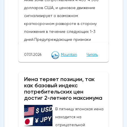
долларов США, и ценовое движение
сигнализирует о возможном
краткосрочном развороте в сторону
понижения в течение следующих 1-3
дней.Предупреждающие признаки
импульса и коррекции: Недавний отскок
07.01.2026
Mountain
Читать
достиг ключевого уровня коррекции
Фибоначчи и сопровождается медвежьей
дивергенцией RSI, что говорит о том, что
Иена теряет позиции, так
это движение, скорее всего, является
как базовый индекс
отскоком от тренда, а не новым бычьим
потребительских цен
импульсом.Ключевые уровни, на которые
достиг 2-летнего максимума
стоит обратить внимание: прорыв ниже 4
В пятницу японская иена
430/4 403 долларов США откроет путь к
находится на
более глубокому откату к 4 333-4 309
отрицательной
долларам США и, возможно, к 4 267-4 243