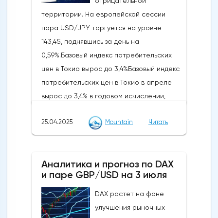
отрицательной
долларам США и, возможно, к 4 267-4 243
территории. На европейской сессии
долларам США, в то время как явный
пара USD/JPY торгуется на уровне
прорыв выше 4 500 долларов США сведет
143,45, поднявшись за день на
на нет медвежий
0,59%.Базовый индекс потребительских
сценарий.Краткосрочный тренд (от 1 до 3
цен в Токио вырос до 3,4%Базовый индекс
дней): разворот в сторону
потребительских цен в Токио в апреле
пониженияСледите за ключевым
вырос до 3,4% в годовом исчислении,
краткосрочным сопротивлением на
достигнув самого высокого уровня с
уровне 4485/4500 долларов США, чтобы
25.04.2025
Mountain
Читать
апреля 2023 года. Он был значительно
на первом этапе не произошло
выше мартовского роста на 2,4% и
незначительного разворота в сторону
превысил рыночную оценку в 3,2%. Резкий
понижения по золоту (XAU/USD).Прорыв
Аналитика и прогноз по DAX
скачок был вызван сокращением
ниже 4 430/4 403 долларов США может
и паре GBP/USD на 3 июля
государственных энергетических
привести к дальнейшему ослаблению в
субсидий, а также повышением цен на
DAX растет на фоне
направлении следующих промежуточных
продовольствие. За последний год цены
улучшения рыночных
уровней поддержки на уровне 4 333/4 309