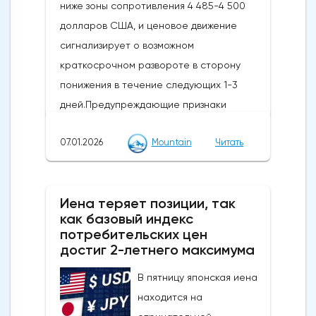
ниже зоны сопротивления 4 485-4 500
долларов США, и ценовое движение
сигнализирует о возможном
краткосрочном развороте в сторону
понижения в течение следующих 1-3
дней.Предупреждающие признаки
импульса и коррекции: Недавний отскок
07.01.2026
Mountain
Читать
достиг ключевого уровня коррекции
Фибоначчи и сопровождается медвежьей
дивергенцией RSI, что говорит о том, что
Иена теряет позиции, так
это движение, скорее всего, является
как базовый индекс
отскоком от тренда, а не новым бычьим
потребительских цен
импульсом.Ключевые уровни, на которые
достиг 2-летнего максимума
стоит обратить внимание: прорыв ниже 4
В пятницу японская иена
430/4 403 долларов США откроет путь к
находится на
более глубокому откату к 4 333-4 309