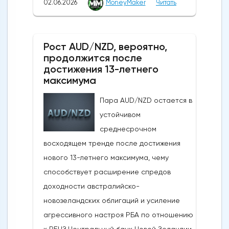
02.06.2026
MoneyMaker
Читать
Широкое продвижение вперед
последовало за заявлениями президента
США Дональда Трампа, указывающими на
Рост AUD/NZD, вероятно,
то, что, несмотря на новые военные
продолжится после
обмены в выходные, Вашингтон и Тегеран
достижения 13-летнего
по-прежнему ведут активные
максимума
дипломатические
Пара AUD/NZD остается в
дискуссии.Производственная активность в
устойчивом
США достигла 4-летнего максимума:
среднесрочном
Несмотря на структурные проблемы,
восходящем тренде после достижения
связанные с нефтяным кризисом в
нового 13-летнего максимума, чему
регионе и рекордно низким уровнем
способствует расширение спредов
потребительского доверия,
доходности австралийско-
опубликованные в понедельник данные
новозеландских облигаций и усиление
показали, что производственная
агрессивного настроя РБА по отношению
активность в США растет самыми
к РБНЗ.Центральный банк Новой Зеландии,