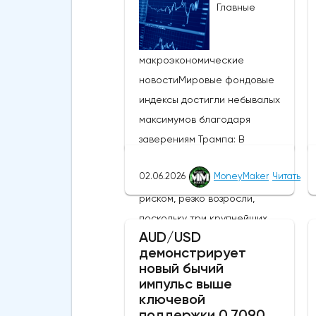
Главные
макроэкономические
новостиМировые фондовые
индексы достигли небывалых
максимумов благодаря
заверениям Трампа: В
понедельник глобальные
02.06.2026
MoneyMaker
Читать
настроения, связанные с
риском, резко возросли,
поскольку три крупнейших
AUD/USD
фондовых индекса США
демонстрирует
присоединились к MSCI World,
новый бычий
MSCI EM и японскому Nikkei,
импульс выше
ключевой
установив новые исторические
поддержки 0,7090