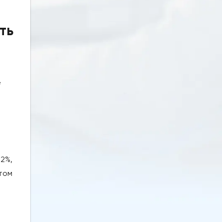
ть
е
2%,
том