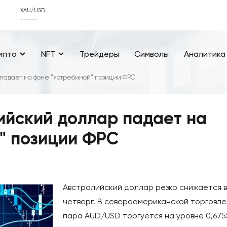
XAU/USD
-----
ипто
NFT
Трейдеры
Символы
Аналитика
падает на фоне "ястребиной" позиции ФРС
ийский доллар падает на
" позиции ФРС
Австралийский доллар резко снижается в
четверг. В североамериканской торговле
пара AUD/USD торгуется на уровне 0,675