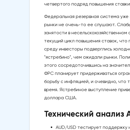
четвертого подряд повышения ставки
Федеральная резервная система уже н
рынки не очень-то ее слушают. Слабы
занятости в несельскохозяйственном 
текущий цикл повышения ставок, что 
среду инвесторы подверглись холодно
"ястребино", чем ожидали рынки. Пол
этого сосредоточившись на значител
ФРС планирует придерживаться огран
борьбу с инфляцией, и очевидно, чт
время. Ястребиное выступление приве
доллара США.
Технический анализ
AUD/USD тестирует поддержку н