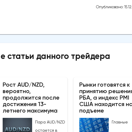
Опубликовано: 15.12
е статьи данного трейдера
Рост AUD/NZD,
Рынки готовятся к
вероятно,
принятию решени
продолжится после
РБА, а индекс PMI
достижения 13-
США находится н
летнего максимума
подъеме
Пара AUD/NZD
Главные
остается в