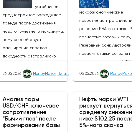
устойчивом
макроэкономические
среднесрочном восходящем
новостиВ центре вниман
тренде после достижения
решение РБА по ставке: 
нового 13-летнего максимума,
полностью готовы к тому,
чему способствует
Резервный банк Австрали
расширение спредов
повысит ставки сегодня н
доходности австралийско-
базисных пунктов до 4,35
новозеландских облигаций и
ставке денежной политик
усиление агрессивного
26.05.2026
MoneyMaker
Читать
05.05.2026
MoneyMake
(третий раз подряд),
настроя РБА по отношению к
сопроводительное заявл
РБНЗ.Центральный банк Новой
и пресс-конференция им
Зеландии, РБНЗ, объявит о
Анализ пары
Нефть марки WTI
решающее значение для
USD/CHF: ключевое
рискует вернуться
своем решении по денежно-
сопротивление
среднему снижен
получения информации о 
кредитной политике завтра, в
"Бычий глаз" после
ниже $102,25 посл
будет ли РБА и дальше
среду, 27 мая 2026 года, в
формирования базы
5%-ного скачка
придерживаться "ястреби
10:00 по восточному времени,