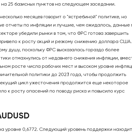
 на 25 базисных пунктов на следующем заседании.
есколько месяцев говорит о "ястребиной" политике, но
е отчеты по инфляции и лучшие, чем ожидалось, данные 
секторе убедили рынки в том, что ФРС готова завершить
привело к росту акций и резкому снижению доллара США.
му душу, поскольку ФРС высказалась гораздо более
итики отмахнулись от недавнего снижения инфляции, вмес
ьном росте числа рабочих мест и высоком уровне инфляц
ичительной политики до 2023 года, чтобы продолжить
о текущий цикл ужесточения продолжится еще некоторое
ло к росту опасений по поводу риска и повысило курс
 AUDUSD
а уровне 0,6772. Следующий уровень поддержки находи