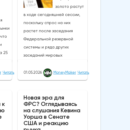
золото растут
в ходе сегодняшней сессии,
ия
поскольку спрос на них
Рынки
растет после заседания
 что
Федеральной резервной
и
системы и ряда других
а 25
заседаний мировых
% по
центральных банков; в то
и
время как сырая нефть и
r
Читать
01.05.2026
MoneyMaker
Читать
доллар США колеблются в
ение
ходе сегодняшней сессии,
еют
драгоценные металлы и более
Новая эра для
 к
ФРС? Оглядываясь
рискованные активы в целом
ию
на слушания Кевина
том,
снова демонстрируют
е
Уорша в Сенате
высокую стоимость.В течение
США и реакцию
ного"
нескольких недель, если не
рынка