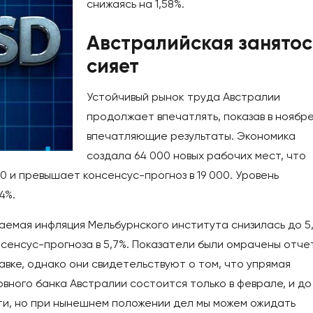
снижаясь на 1,58%.
Австралийская занятос
сияет
Устойчивый рынок труда Австралии
продолжает впечатлять, показав в ноябр
впечатляющие результаты. Экономика
создала 64 000 новых рабочих мест, что
0 и превышает консенсус-прогноз в 19 000. Уровень
4%.
аемая инфляция Мельбурнского института снизилась до 5,
нсенсус-прогноза в 5,7%. Показатели были омрачены отче
авке, однако они свидетельствуют о том, что упрямая
вного банка Австралии состоится только в феврале, и до
ти, но при нынешнем положении дел мы можем ожидать