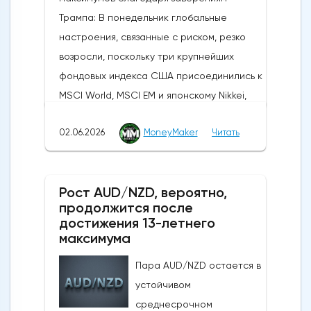
Трампа: В понедельник глобальные
настроения, связанные с риском, резко
возросли, поскольку три крупнейших
фондовых индекса США присоединились к
MSCI World, MSCI EM и японскому Nikkei,
установив новые исторические рекорды.
02.06.2026
MoneyMaker
Читать
Широкое продвижение вперед
последовало за заявлениями президента
США Дональда Трампа, указывающими на
Рост AUD/NZD, вероятно,
то, что, несмотря на новые военные
продолжится после
обмены в выходные, Вашингтон и Тегеран
достижения 13-летнего
по-прежнему ведут активные
максимума
дипломатические
Пара AUD/NZD остается в
дискуссии.Производственная активность в
устойчивом
США достигла 4-летнего максимума:
среднесрочном
Несмотря на структурные проблемы,