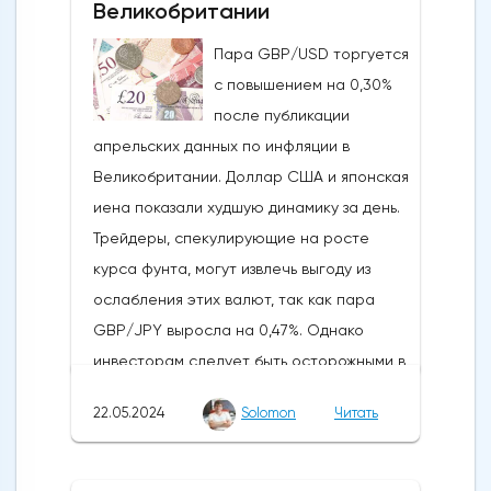
Великобритании
истечения последнего срока для VanEck,
Пара GBP/USD торгуется
21Shares и ARK не утвердили спотовые ETF
с повышением на 0,30%
на Ethereum. К счастью для Ethereum, в
после публикации
понедельник, 20 мая, ожидания стали
апрельских данных по инфляции в
более оптимистичными, что помогло
Великобритании. Доллар США и японская
криптовалюте вырасти более чем на 20%.
иена показали худшую динамику за день.
Таким образом, Ethereum преодолел
Трейдеры, спекулирующие на росте
отметку сопротивления в 3800
курса фунта, могут извлечь выгоду из
долларов.Осцилляторы и цена самого
ослабления этих валют, так как пара
Эфириума показывают, что произошло
GBP/JPY выросла на 0,47%. Однако
значительное восстановление
инвесторам следует быть осторожными в
динамической стороны монеты. Таким
отношении возможных изменений цен в
образом, все эти факторы будут
22.05.2024
Solomon
Читать
связи с открытием европейского
поддерживать дальнейший рост
рынка.Инфляция в Великобритании
движения.Мы можем ожидать прорыва
снизилась с 3,2% до 2,3%, что стало самым
выше 3850 долларов, если цена Ethereum