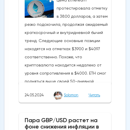
протестировала отметку
в 3800 долларов, а затем
резко подскочила, продолжая ожидаемый
краткосрочный и внутридневной бычий
тренд. Следующие основные позиции
находятся на отметках $3900 и $4097
соответственно. Похоже, что
криптовалюта находится недалеко от
уровня сопротивления в $4000. ETH смог
подняться выше своей 50-дневной
скользящей средней из-за недавних
24.05.2024
Solomon
Читать
бычьих колебаний, которые могут развеять
опасения инвесторов по поводу
направления движения
Пара GBP/USD растет на
криптовалюты.Курс супер-альткоина не
фоне снижения инфляции в
рос до тех пор, пока за неделю до