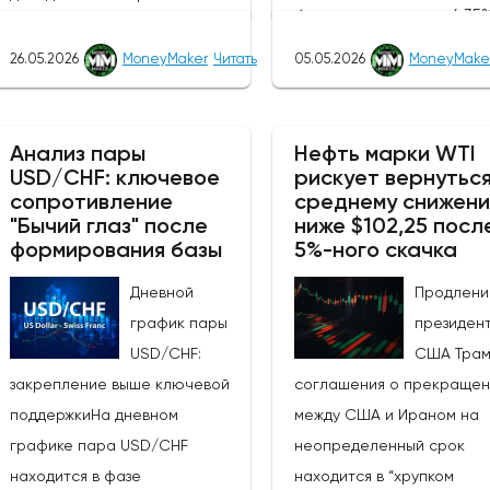
базисных пунктов до 4,35
новозеландских облигаций и
ставке денежной политик
усиление агрессивного
26.05.2026
MoneyMaker
Читать
05.05.2026
MoneyMake
(третий раз подряд),
настроя РБА по отношению к
сопроводительное заявл
РБНЗ.Центральный банк Новой
и пресс-конференция им
Зеландии, РБНЗ, объявит о
Анализ пары
Нефть марки WTI
решающее значение для
USD/CHF: ключевое
рискует вернуться
своем решении по денежно-
сопротивление
среднему снижен
получения информации о 
кредитной политике завтра, в
"Бычий глаз" после
ниже $102,25 посл
будет ли РБА и дальше
среду, 27 мая 2026 года, в
формирования базы
5%-ного скачка
придерживаться "ястреби
10:00 по восточному времени,
курса.Устойчивость
Дневной
Продлени
после чего час спустя
промышленного производ
график пары
президен
состоится пресс-
в США: Последние данны
USD/CHF:
США Тра
конференция главы банка
производственным заказа
закрепление выше ключевой
соглашения о прекращен
Бремана.Участники рынка
март превзошли ожидани
поддержкиНа дневном
между США и Ираном на
ожидают, что РБНЗ сохранит
(фактический показатель: 
графике пара USD/CHF
неопределенный срок
официальную денежную
м/м, консенсус-прогноз: 0
находится в фазе
находится в “хрупком
ставку на уровне 2,25%. РБНЗ