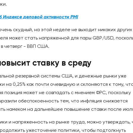
ки.
об Индексе деловой активности PMI
чень скудный, на этой неделе не выходит никаких других
деля может стать напряженной для пары GBP/USD, посколь
в четверг - ВВП США.
овысит ставку в среду
льной резервной системы США, и денежные рынки уже
и на 0,25% как почти очевидную и склоняются к тому, что
ая позиция может не совпадать с мнением ФРС, поскольку
ыразили обеспокоенность тем, что инфляция снижается
ыть намеком на дальнейшее повышение ставки после июл
ки и напряженность на рынке труда, можно утверждать, 
продолжить ужесточение политики, чтобы подтолкнуть