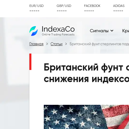
EUR/USD
GBP/USD
FACEBOOK
ADIDAS
-----
-----
-----
-----
Сигналы
Кр
Главная
Статьи
Британский фунт стерлингов па
Британский фунт 
снижения индексо