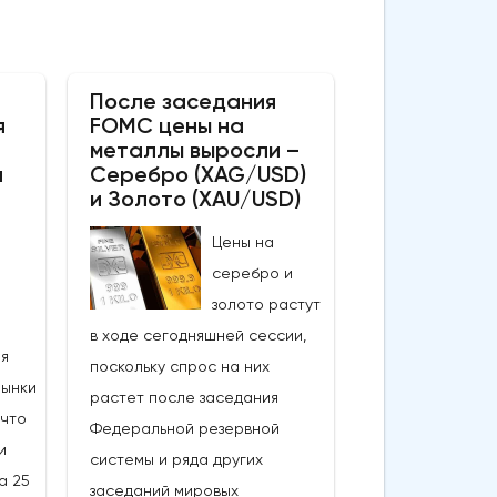
После заседания
я
FOMC цены на
металлы выросли –
а
Серебро (XAG/USD)
и Золото (XAU/USD)
Цены на
серебро и
золото растут
в ходе сегодняшней сессии,
ия
поскольку спрос на них
Рынки
растет после заседания
 что
Федеральной резервной
и
системы и ряда других
а 25
заседаний мировых