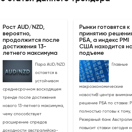
Рост AUD/NZD,
Рынки готовятся к
вероятно,
принятию решени
продолжится после
РБА, а индекс PMI
достижения 13-
США находится н
летнего максимума
подъеме
Пара AUD/NZD
Главные
остается в
устойчивом
макроэкономические
среднесрочном восходящем
новостиВ центре вниман
тренде после достижения
решение РБА по ставке: 
нового 13-летнего максимума,
полностью готовы к тому,
чему способствует
Резервный банк Австрали
расширение спредов
повысит ставки сегодня н
доходности австралийско-