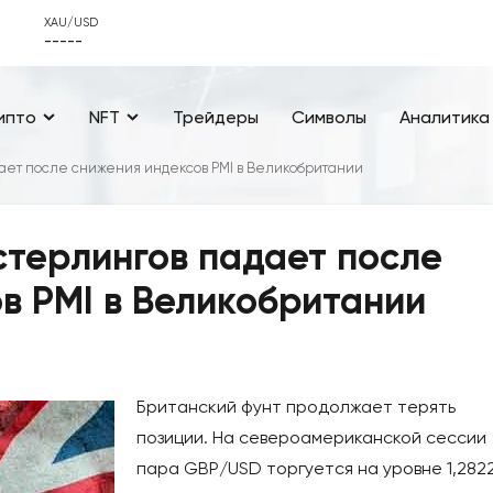
XAU/USD
-----
ипто
NFT
Трейдеры
Символы
Аналитика
дает после снижения индексов PMI в Великобритании
стерлингов падает после
в PMI в Великобритании
Британский фунт продолжает терять
позиции. На североамериканской сессии
пара GBP/USD торгуется на уровне 1,2822