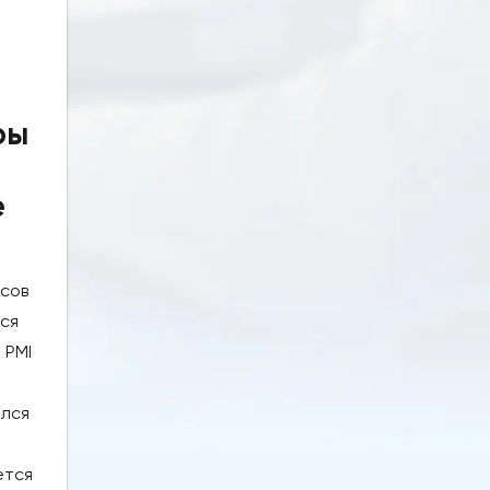
ры
е
ксов
лся
 PMI
ился
ется