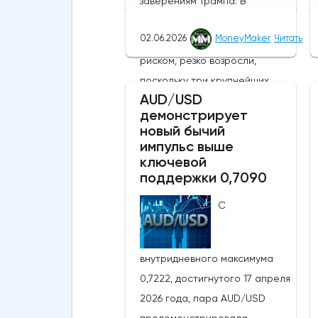
заверениям Трампа: В
понедельник глобальные
02.06.2026
MoneyMaker
Читать
настроения, связанные с
риском, резко возросли,
поскольку три крупнейших
AUD/USD
фондовых индекса США
демонстрирует
присоединились к MSCI World,
новый бычий
MSCI EM и японскому Nikkei,
импульс выше
ключевой
установив новые исторические
поддержки 0,7090
рекорды. Широкое
продвижение вперед
С
последовало за заявлениями
президента США Дональда
внутридневного максимума
Трампа, указывающими на то,
0,7222, достигнутого 17 апреля
что, несмотря на новые
2026 года, пара AUD/USD
военные обмены в выходные,
продемонстрировала