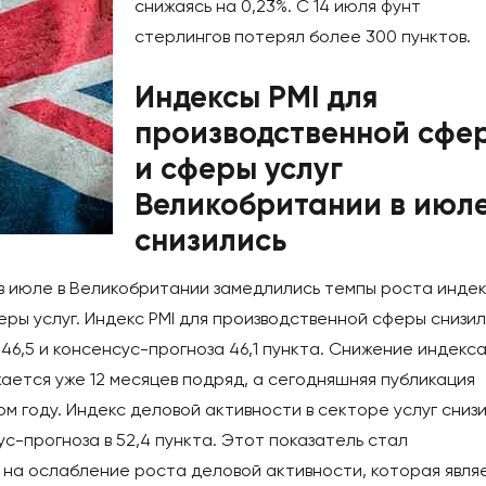
снижаясь на 0,23%. С 14 июля фунт
стерлингов потерял более 300 пунктов.
Индексы PMI для
производственной сфе
и сферы услуг
Великобритании в июл
снизились
 в июле в Великобритании замедлились темпы роста инде
еры услуг. Индекс PMI для производственной сферы снизи
 46,5 и консенсус-прогноза 46,1 пункта. Снижение индекса
ется уже 12 месяцев подряд, а сегодняшняя публикация
м году. Индекс деловой активности в секторе услуг сниз
сус-прогноза в 52,4 пункта. Этот показатель стал
т на ослабление роста деловой активности, которая явля