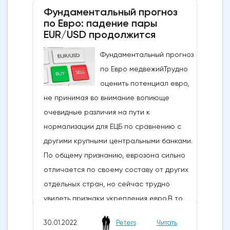
GBP/USD.В последнем техническом
Фундаментальный прогноз
прогнозе по фунту стерлингов мы
по Евро: падение пары
отметили, что пара GBP/USD столкнулась
EUR/USD продолжится
с сопротивлением слияния, и хотя этот
Фундаментальный прогноз
прорыв действительно угрожает
по Евро медвежийТрудно
большему росту, немедленное ралли
оценить потенциал евро,
может быть уязвимым, пока ниже 1.3746 -
не принимая во внимание вопиюще
следите за закрытием недели. Максимум
очевидные различия на пути к
был зарегистрирован на той неделе,
нормализации для ЕЦБ по сравнению с
когда фунт стерлингов резко развернулся,
другими крупными центральными банками.
чтобы отметить второе недельное
По общему признанию, еврозона сильно
снижение до новых месячных минимумов.
отличается по своему составу от других
Цена сейчас пытается пробиться ниже
отдельных стран, но сейчас трудно
уровня поддержки слияния на уровне
увидеть признаки укрепления евро.В то
61,8% коррекции Фибоначчи декабрьского
время как ожидается, что ЕЦБ сохранит
роста на отметке 1,3391 – в поисках
30.01.2022
Peters
Читать
свою "голубиную" позицию в отношении