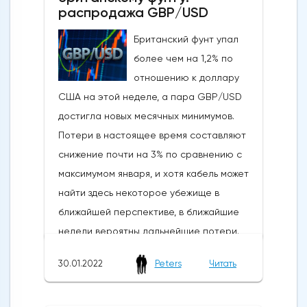
распродажа GBP/USD
Британский фунт упал
более чем на 1,2% по
отношению к доллару
США на этой неделе, а пара GBP/USD
достигла новых месячных минимумов.
Потери в настоящее время составляют
снижение почти на 3% по сравнению с
максимумом января, и хотя кабель может
найти здесь некоторое убежище в
ближайшей перспективе, в ближайшие
недели вероятны дальнейшие потери.
Это обновленные цели и уровни
30.01.2022
Peters
Читать
недействительности, которые имеют
значение на недельном графике